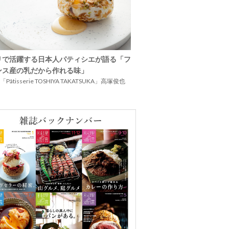
リで活躍する日本人パティシエが語る「フ
ンス産の乳だから作れる味」
Pâtisserie TOSHIYA TAKATSUKA」高塚俊也