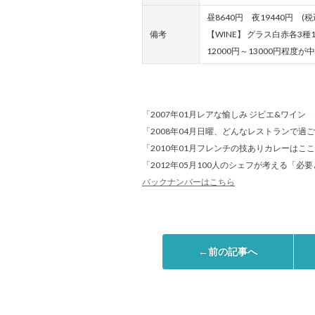
昼8640円 夜19440円 (
備考
【WINE】 グラス白赤各3種
12000円～13000円程度が
「2007年01月レアな愉しみ ジビエ&ワイン 
「2008年04月日曜、どんなレストランで過
「2010年01月フレンチの技ありカレーはこ
「2012年05月100人のシェフが考える「必
バックナンバーはこちら
←前の記事へ