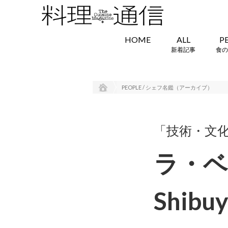
HOME
ALL
P
新着記事
食の
PEOPLE / シェフ名鑑（アーカイブ）
「技術・文
ラ・ベカ
Shibu