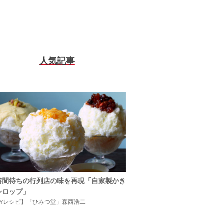
人気記事
時間待ちの行列店の味を再現「自家製かき
シロップ」
IYレシピ】「ひみつ堂」森西浩二