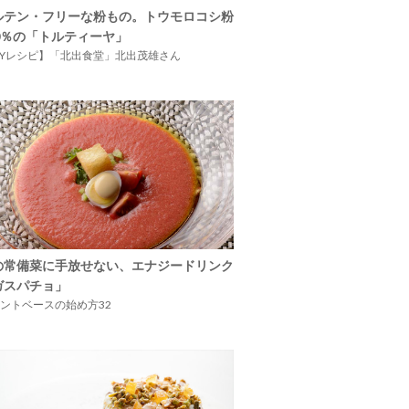
ルテン・フリーな粉もの。トウモロコシ粉
00％の「トルティーヤ」
IYレシピ】「北出食堂」北出茂雄さん
の常備菜に手放せない、エナジードリンク
ガスパチョ」
ントベースの始め方32