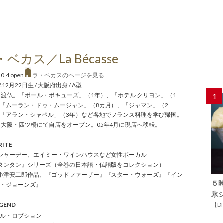
ベカス／La Bécasse
10.4 open
ラ・ベカスのページを見る
年12月22日生 / 大阪府出身 / A型
に渡仏。「ポール・ボキューズ」（1年）、「ホテル クリヨン」（1
1
「ムーラン・ドゥ・ムージャン」（8カ月）、「ジャマン」（2
「アラン・シャペル」（3年）など各地でフランス料理を学び帰国。
、大阪・四ツ橋にて自店をオープン。05年4月に現店へ移転。
RITE
: シャーデー、エイミー・ワインハウスなど女性ボーカル
 『タンタン』シリーズ（全巻の日本語・仏語版をコレクション）
: 小津安二郎作品、『ゴッドファーザー』『スター・ウォーズ』『イン
５
・ジョーンズ』
氷
EGEND
【D
エル・ロブション