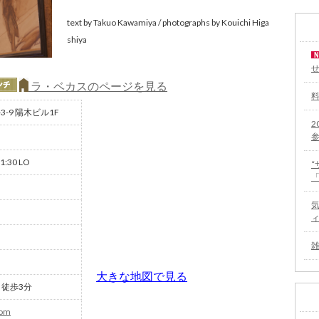
text by Takuo Kawamiya / photographs by Kouichi Higa
shiya
ラ・ベカスのページを見る
-9 陽木ビル1F
2
1:30 LO
大きな地図で見る
徒歩3分
com