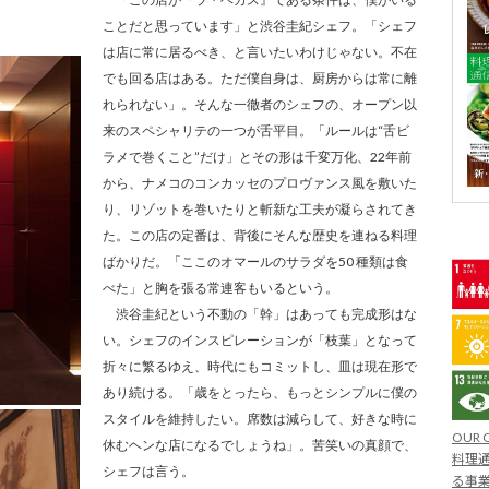
ことだと思っています」と渋谷圭紀シェフ。「シェフ
は店に常に居るべき、と言いたいわけじゃない。不在
でも回る店はある。ただ僕自身は、厨房からは常に離
れられない」。そんな一徹者のシェフの、オープン以
来のスペシャリテの一つが舌平目。「ルールは“舌ビ
ラメで巻くこと”だけ」とその形は千変万化、22年前
から、ナメコのコンカッセのプロヴァンス風を敷いた
り、リゾットを巻いたりと斬新な工夫が凝らされてき
た。この店の定番は、背後にそんな歴史を連ねる料理
ばかりだ。「ここのオマールのサラダを50 種類は食
べた」と胸を張る常連客もいるという。
渋谷圭紀という不動の「幹」はあっても完成形はな
い。シェフのインスピレーションが「枝葉」となって
折々に繁るゆえ、時代にもコミットし、皿は現在形で
あり続ける。「歳をとったら、もっとシンプルに僕の
スタイルを維持したい。席数は減らして、好きな時に
OUR 
休むヘンな店になるでしょうね」。苦笑いの真顔で、
料理通
シェフは言う。
る事