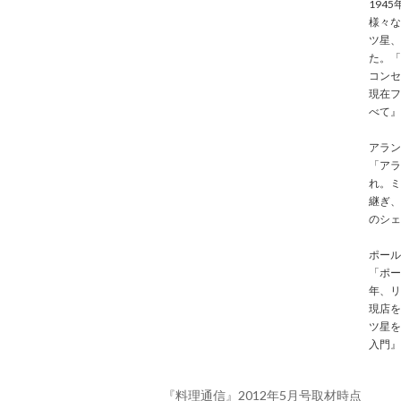
194
様々な
ツ星、
た。「
コンセ
現在フ
べて』
アラン
「アラ
れ。ミ
継ぎ、
のシェ
ポール
「ポー
年、リ
現店を
ツ星を
入門』
『料理通信』2012年5月号取材時点