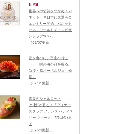
世界への切符をつかめ！ パ
ネットーネ日本代表選考会
エントリー開始「パネット
ーネ・ワールドチャンピオ
ンシップ2027」
（08/07更新）
鮨を食べに、富山へ行こ
う！一瞬の海の命を握る。
新湊・鮨オーベルジュ「橋
場」
（07/31更新）
真夏のシャルロット
は“桃”が香る！「ダイナー
スクラブ フランス パティス
リー ウィーク」7/31(金)ま
で
（07/29更新）