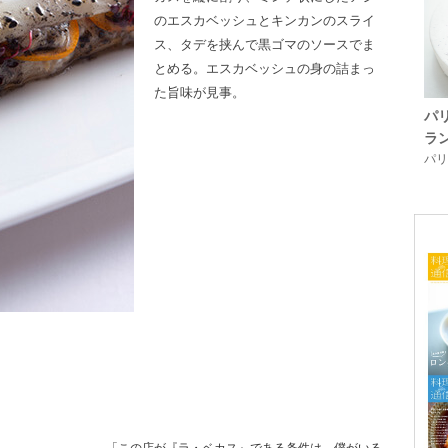
のエスカベッシュとキンカンのスライ
ス、タデを挟んで黒ゴマのソースでま
とめる。エスカベッシュの身の詰まっ
た旨味が見事。
パ
ラ
パリ「
「この店が『ラ・ベカス』である条件は、僕がいる