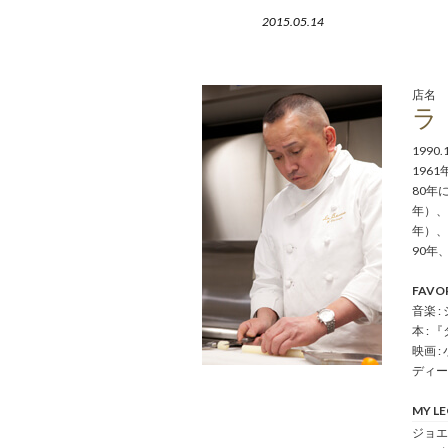
2015.05.14
店名
ラ・
1990.
1961
80年
年）、
年）、
90年
FAVO
音楽 
本 :
映画 
ディー
MY L
ジョ