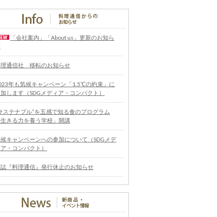
「会社案内」「About us」更新のお知ら
せ
料理通信社 移転のお知らせ
023年も気候キャンペーン「1.5℃の約束」に
参加します（SDGメディア・コンパクト）
“サステナブル”を五感で知る食のプログラム
「生きる力を養う学校」開講
気候キャンペーンへの参加について（SDGメデ
ィア・コンパクト）
雑誌『料理通信』発行休止のお知らせ