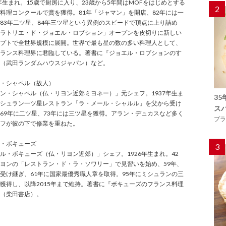
5年生まれ。15歳で厨房に入り、23歳から5年間はMOFをはじめとする
2
料理コンクールで賞を獲得。81年「ジャマン」を開店、82年には一
83年二ツ星、84年三ツ星という異例のスピードで頂点に上り詰め
ラトリエ・ド・ジョエル・ロブション」オープンを皮切りに新しい
プトで全世界規模に展開。世界で最も星の数の多い料理人として、
ランス料理界に君臨している。著書に『ジョエル・ロブションのす
（武田ランダムハウスジャパン）など。
・シャペル（故人）
ン・シャペル（仏・リヨン近郊ミヨネー）」元シェフ。1937年生ま
3
シュラン一ツ星レストラン「ラ・メール・シャルル」を父から受け
ス
69年に二ツ星、73年には三ツ星を獲得。アラン・デュカスなど多く
プラ
フが彼の下で修業を重ねた。
・ボキューズ
3
ル・ボキューズ（仏・リヨン近郊）」シェフ。1926年生まれ。42
ヨンの「レストラン・ド・ラ・ソワリー」で見習いを始め、59年、
受け継ぎ、61年に国家最優秀職人章を取得。95年にミシュランの三
獲得し、以降2015年まで維持。著書に『ボキューズのフランス料理
（柴田書店）。