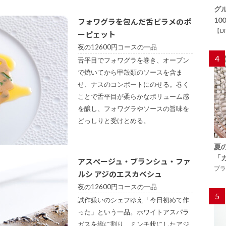
グ
1
フォワグラを包んだ舌ビラメのポ
【D
ーピェット
夜の12600円コースの一品
4
舌平目でフォワグラを巻き、オーブン
で焼いてから甲殻類のソースを含ま
せ、ナスのコンポートにのせる。巻く
ことで舌平目が柔らかなボリューム感
を醸し、フォワグラやソースの旨味を
どっしりと受けとめる。
夏
「
アスぺージュ・ブランシュ・ファ
プラ
ルシ アジのエスカベシュ
夜の12600円コースの一品
5
試作嫌いのシェフゆえ「今日初めて作
った」という一品。ホワイトアスパラ
ガスを縦に割り、ミンチ状にしたアジ