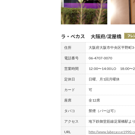
ラ・ベカス 大阪府/淀屋橋
住所
大阪府大阪市中央区平野町3-3
電話番号
06-4707-0070
営業時間
12:00〜14:00 LO 18:00〜2
定休日
日曜、月1回月曜休
カード
可
座席
全12席
タバコ
禁煙（バーは可）
アクセス
地下鉄御堂筋線淀屋橋駅より
URL
http://www.labecasse1990.