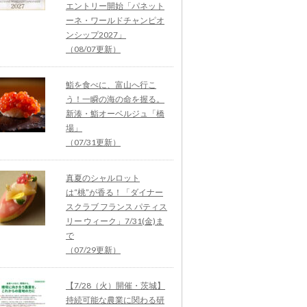
エントリー開始「パネット
ーネ・ワールドチャンピオ
ンシップ2027」
（08/07更新）
鮨を食べに、富山へ行こ
う！一瞬の海の命を握る。
新湊・鮨オーベルジュ「橋
場」
（07/31更新）
真夏のシャルロット
は“桃”が香る！「ダイナー
スクラブ フランス パティス
リー ウィーク」7/31(金)ま
で
（07/29更新）
【7/28（火）開催・茨城】
持続可能な農業に関わる研