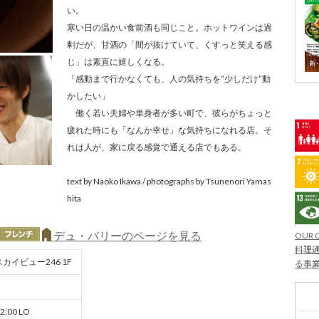
い。
寒い日の温かい食前酒も同じこと。ホットワインは過
剰だが、甘酒の「間が抜けていて、くすっと笑える感
じ」は素直に嬉しくなる。
「感動まで行かなくても、人の気持ちを“少しだけ”動
かしたい」
働く若い夫婦や単身者が多い町で、彼らがちょっと
疲れた時にも「なんか幸せ」な気持ちになれる店。そ
れは人が、家に戻る感覚で通える店でもある。
text by Naoko Ikawa / photographs by Tsunenori Yamas
hita
デュ・バリーのページを見る
OUR 
料理通
スカイビュー246 1F
る事
2:00 LO