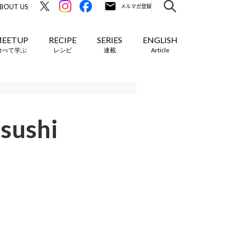
BOUT US
EETUP
RECIPE
SERIES
ENGLISH
食べて学ぶ
レシピ
連載
Article
ushi