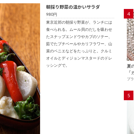
朝採り野菜の温かいサラダ
4
980円
東京近郊の朝採り野菜が、ランチには
食べられる。ムール貝のだしを吸わせ
たスナップエンドウやカブのソテー、
茹でたプチベールやカリフラワー、山
菜のベニエなどをたっぷりと。クルミ
オイルとディジョンマスタードのドレ
ッシングで。
夏
「
プラ
5