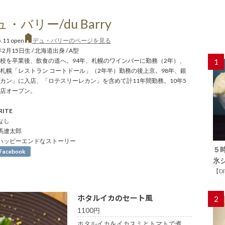
・バリー/du Barry
5.11 open
デュ・バリーのページを見る
年2月15日生 / 北海道出身 / A型
校を卒業後、飲食の道へ。94年、札幌のワインバーに勤務（2年）、
1
札幌「レストラン コートドール」（2年半）勤務の後上京。98年、銀
カン」に入店、「ロテスリーレカン」を含めて計11年間勤務。10年5
店オープン。
RITE
 なし
司馬遼太郎
: ハッピーエンドなストーリー
５
氷
【D
ホタルイカのセート風
2
1100円
ホタルイカをイカスミとトマトで煮