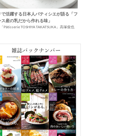
リで活躍する日本人パティシエが語る「フ
ンス産の乳だから作れる味」
Pâtisserie TOSHIYA TAKATSUKA」高塚俊也