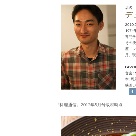
店名
デュ
2010.
1974
専門学
その後
座「レ
月、現
FAVO
音楽 :
本 : 
映画 
『料理通信』2012年5月号取材時点