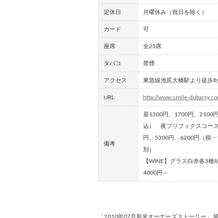
定休日
月曜休み（祝日を除く）
カード
可
座席
全25席
タバコ
禁煙
アクセス
東急線池尻大橋駅より徒歩8
URL
http://www.smile-dubarry.c
昼1300円、1700円、210
込） 夜プリフィクスコース39
円、5300円、6200円（税
備考
別）
【WINE】グラス白赤各3種
4000円～
「2010年07月新米オーナーズストーリー」 