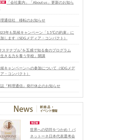
「会社案内」「About us」更新のお知ら
せ
料理通信社 移転のお知らせ
023年も気候キャンペーン「1.5℃の約束」に
参加します（SDGメディア・コンパクト）
“サステナブル”を五感で知る食のプログラム
「生きる力を養う学校」開講
気候キャンペーンへの参加について（SDGメデ
ィア・コンパクト）
雑誌『料理通信』発行休止のお知らせ
世界への切符をつかめ！ パ
ネットーネ日本代表選考会