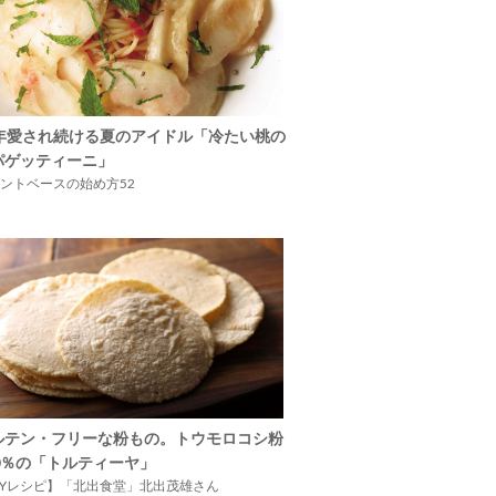
5年愛され続ける夏のアイドル「冷たい桃の
パゲッティーニ」
ントベースの始め方52
ルテン・フリーな粉もの。トウモロコシ粉
00％の「トルティーヤ」
IYレシピ】「北出食堂」北出茂雄さん