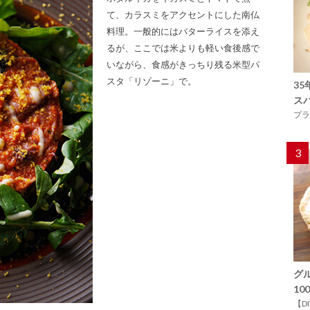
て、カラスミをアクセントにした南仏
料理。一般的にはバターライスを添え
るが、ここでは米よりも軽い食後感で
いながら、食感がきっちり残る米型パ
スタ「リゾーニ」で。
3
ス
プラ
3
グ
1
【D