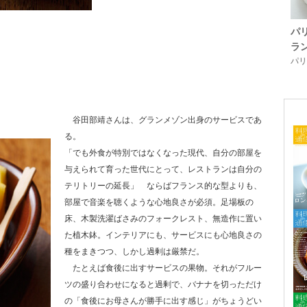
パ
ラ
パリ「
谷田部靖さんは、グランメゾン出身のサービスであ
る。
「でも外食が特別ではなくなった現代、自分の部屋を
与えられて育った世代にとって、レストランは自分の
テリトリーの延長」 ならばフランス的な型よりも、
部屋で音楽を聴くような心地良さが必須。足場板の
床、木製洗濯ばさみのフォークレスト、無造作に置い
た植木鉢。インテリアにも、サービスにも心地良さの
種をまきつつ、しかし過剰は厳禁だ。
たとえば食後に出すサービスの果物。それがフルー
ツの盛り合わせになると過剰で、バナナを切っただけ
の「食後にお母さんが勝手に出す感じ」がちょうどい