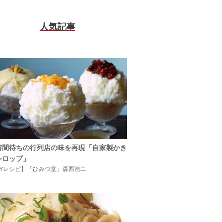
人気記事
時間待ちの行列店の味を再現「自家製かき
シロップ」
IYレシピ】「ひみつ堂」森西浩二