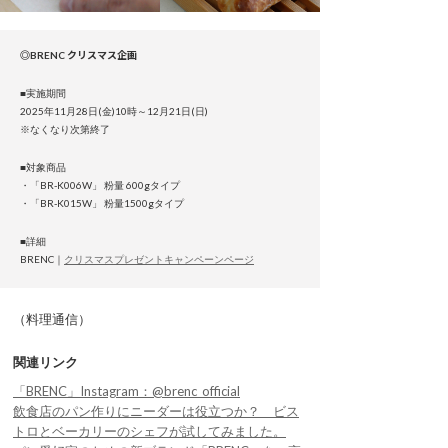
◎BRENC クリスマス企画
■実施期間
2025年11月28日(金)10時～12月21日(日)
※なくなり次第終了
■対象商品
・「BR-K006W」 粉量 600gタイプ
・「BR-K015W」 粉量1500gタイプ
■詳細
BRENC｜
クリスマスプレゼントキャンペーンページ
（料理通信）
関連リンク
「BRENC」Instagram：@brenc_official
飲食店のパン作りにニーダーは役立つか？ ビス
トロとベーカリーのシェフが試してみました。