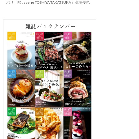
パリ「Pâtisserie TOSHIYA TAKATSUKA」高塚俊也