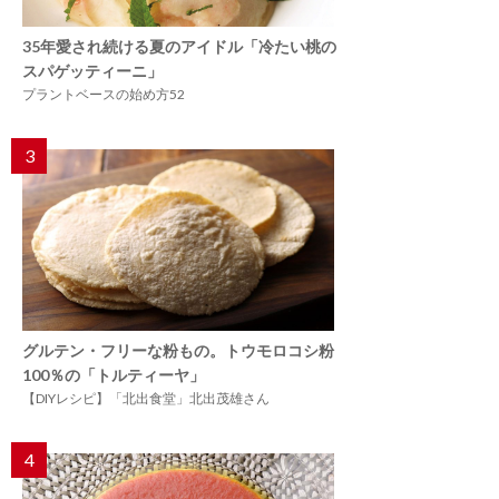
35年愛され続ける夏のアイドル「冷たい桃の
スパゲッティーニ」
プラントベースの始め方52
3
グルテン・フリーな粉もの。トウモロコシ粉
100％の「トルティーヤ」
【DIYレシピ】「北出食堂」北出茂雄さん
4