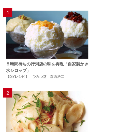
1
５時間待ちの行列店の味を再現「自家製かき
氷シロップ」
【DIYレシピ】「ひみつ堂」森西浩二
2