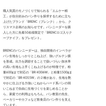
職人気質のモノづくりで知られる「エムケー精
工」が自分好みのパン作りを探求するために立ち
上げたブランド「BRENC（ブレンク）」から、ク
リスマス企画のお知らせです。パンニーダーを購
入した方に先着50名様限定で「BRENCロゴ入りク
ープナイフ」をプレゼント。
BRENCのパンニーダーは、独自開発のインペラが
パン生地をしっかりとこね上げ、強いグルテン膜
を形成。出力を調節することで扱いづらい加水率
の高い生地も上手くこね上げるのが特徴です。粉
量600gまで対応の「BR-K006W」と粉量1500gま
で対応の「BR-K015W」の２種があり、生地を艶
やかに仕上げる力強いこねからハード系パンの弱
いこねまで自由に生地づくりを楽しめることか
ら、家庭での利用はもちろん、パン教室の先生、
ベーカリーやカフェなど飲食店のパン作りを支え
ています。