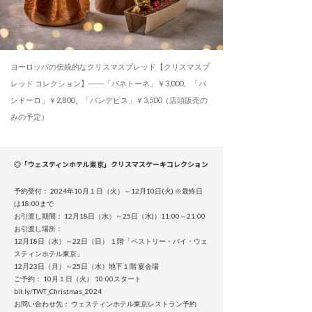
ヨーロッパの伝統的なクリスマスブレッド【クリスマスブ
レッド コレクション】――「パネトーネ」￥3,000、「パ
ンドーロ」￥2,800、「パンデピス」￥3,500（店頭販売の
みの予定）
◎「ウェスティンホテル東京」クリスマスケーキコレクション
予約受付： 2024年10月１日（火）～12月10日(火) ※最終日
は18:00まで
お引渡し期間： 12月18日（水）～25日（水)）11:00～21:00
お引渡し場所：
12月18日（水）～22日（日） １階「ペストリー・バイ・ウェ
スティンホテル東京」
12月23日（月）～25日（水）地下１階 宴会場
ご予約： 10月１日（火） 10:00スタート
bit.ly/TWT_Christmas_2024
お問い合わせ先： ウェスティンホテル東京レストラン予約