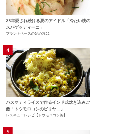
35年愛され続ける夏のアイドル「冷たい桃の
スパゲッティーニ」
プラントベースの始め方52
4
バスマティライスで作るインド式炊き込みご
飯「トウモロコシのビリヤニ」
レスキューレシピ【トウモロコシ編】
5