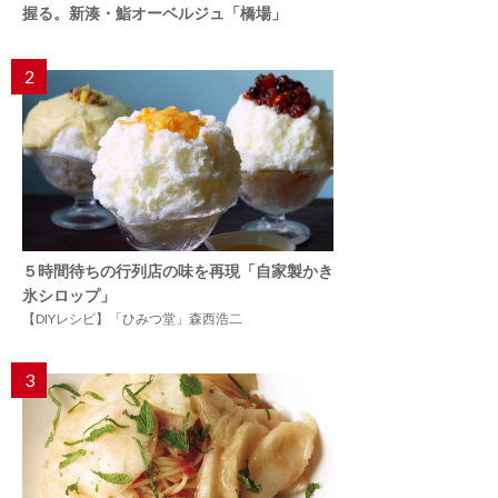
握る。新湊・鮨オーベルジュ「橋場」
2
５時間待ちの行列店の味を再現「自家製かき
氷シロップ」
【DIYレシピ】「ひみつ堂」森西浩二
3