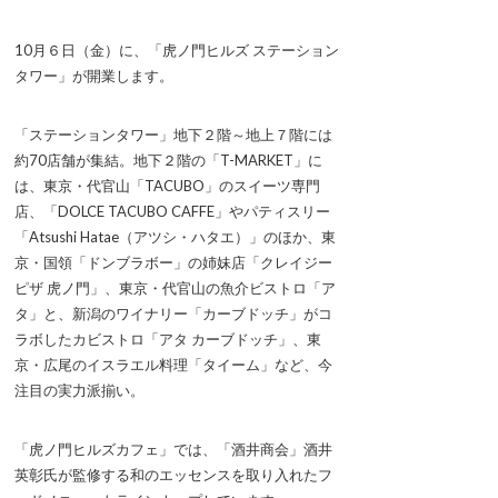
10月６日（金）に、「虎ノ門ヒルズ ステーション
タワー」が開業します。
「ステーションタワー」地下２階～地上７階には
約70店舗が集結。地下２階の「T-MARKET」に
は、東京・代官山「TACUBO」のスイーツ専門
店、「DOLCE TACUBO CAFFE」やパティスリー
「Atsushi Hatae（アツシ・ハタエ）」のほか、東
京・国領「ドンブラボー」の姉妹店「クレイジー
ピザ 虎ノ門」、東京・代官山の魚介ビストロ「ア
タ」と、新潟のワイナリー「カーブドッチ」がコ
ラボしたカビストロ「アタ カーブドッチ」、東
京・広尾のイスラエル料理「タイーム」など、今
注目の実力派揃い。
「虎ノ門ヒルズカフェ」では、「酒井商会」酒井
英彰氏が監修する和のエッセンスを取り入れたフ