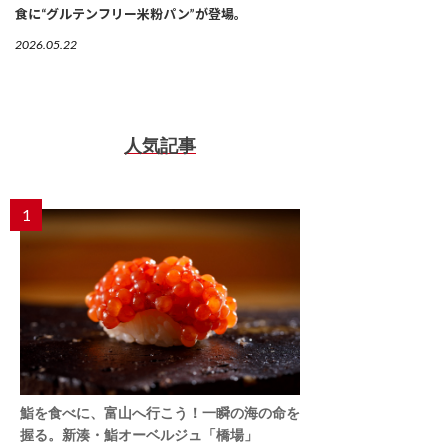
食に“グルテンフリー米粉パン”が登場。
2026.05.22
人気記事
1
鮨を食べに、富山へ行こう！一瞬の海の命を
握る。新湊・鮨オーベルジュ「橋場」