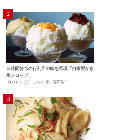
2
５時間待ちの行列店の味を再現「自家製かき
氷シロップ」
【DIYレシピ】「ひみつ堂」森西浩二
3