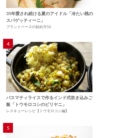
35年愛され続ける夏のアイドル「冷たい桃の
スパゲッティーニ」
プラントベースの始め方52
4
バスマティライスで作るインド式炊き込みご
飯「トウモロコシのビリヤニ」
レスキューレシピ【トウモロコシ編】
5