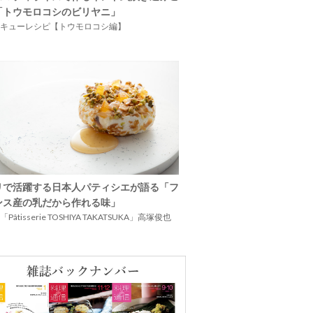
「トウモロコシのビリヤニ」
キューレシピ【トウモロコシ編】
リで活躍する日本人パティシエが語る「フ
ンス産の乳だから作れる味」
Pâtisserie TOSHIYA TAKATSUKA」高塚俊也