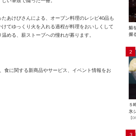
ずしい筆致で綴った一冊。
ったあけびさんによる、オーブン料理のレシピ40品も
かけてゆっくり火を入れる過程が料理をおいしくして
鮨
握
り温める、薪ストーブへの憧れが募ります。
2
は、食に関する新商品やサービス、イベント情報をお
５
氷
【D
3