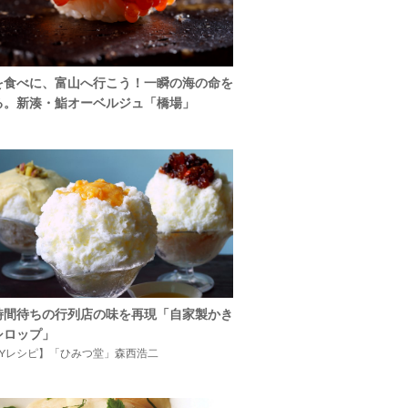
を食べに、富山へ行こう！一瞬の海の命を
る。新湊・鮨オーベルジュ「橋場」
時間待ちの行列店の味を再現「自家製かき
シロップ」
IYレシピ】「ひみつ堂」森西浩二