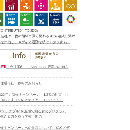
CONTRIBUTION TO SDGs
信社は、食の領域と深く関わるSDGs達成に繋が
業を目指し、メディア活動を続けて参ります。
「会社案内」「About us」更新のお知ら
せ
料理通信社 移転のお知らせ
023年も気候キャンペーン「1.5℃の約束」に
参加します（SDGメディア・コンパクト）
“サステナブル”を五感で知る食のプログラム
「生きる力を養う学校」開講
気候キャンペーンへの参加について（SDGメデ