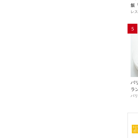
飯
レス
5
パ
ラ
パリ「