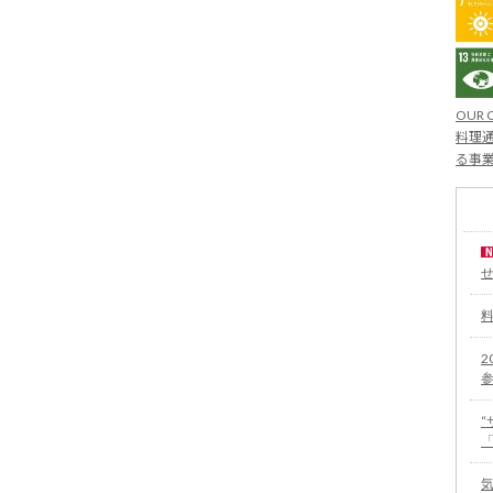
OUR 
料理通
る事
2