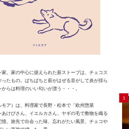
ン家。家の中心に据えられた薪ストーブは、チェコス
作ったもの。ぱちぱちと薪がはぜる音がして炎が揺ら
ンからは料理のいい匂いが漂う・・・。
1
ルモア）は、料理家で長野・松本で「欧州惣菜
ワインあけびさん、イエルカさん、ヤギの毛で敷物を織る
記憶、旅先で出会った味、忘れがたい風景、チェコや