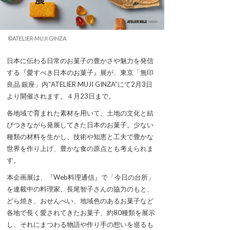
©ATELIER MUJI GINZA
日本に伝わる日常のお菓子の豊かさや魅力を発信
する『愛すべき日本のお菓子』展が、東京「無印
良品 銀座」内“ATELIER MUJI GINZA”にて2月3日
より開催されます。４月23日まで。
各地域で育まれた素材を用いて、土地の文化と結
びつきながら発展してきた日本のお菓子。少ない
種類の材料を生かし、技術や知恵と工夫で豊かな
世界を作り上げ、豊かな食の原点とも考えられま
す。
本企画展は、『Web料理通信』で「今日の台所」
を連載中の料理家、長尾智子さんの協力のもと、
どら焼き、おせんべい、地域色のあるお菓子など
各地で長く愛されてきたお菓子、約80種類を展示
し、それにまつわる物語や作り手の想いを巡るも