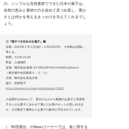
の。シンプルな自然素材でできた日本の菓子は、
自然の恵みと素材の力を改めて見つめ直し、豊か
さとは何かを考えるきっかけを与えてくれるでし
ょう。
◎『愛すべき日本のお菓子』展
会期：2023年２月３日(金)～４月23日(日) ※休館は店舗に
準じる。
時間：11:00-21:00
料金：入場無料
会場：無印良品 銀座 ６F ATELIER MUJI GINZA Gallery２
（東京都中央区銀座３－３－５）
主催：株式会社良品計画
協力：長尾智子
https://atelier.muji.com/jp/exhibition/5368/
※会期中はSalonにて、展示のなかから数種のお菓子と長尾智
子さんがお菓子に合わせて選んだお茶のセットが楽しめるほ
か、土日限定で週替わりお菓子の販売が予定されています。
（「料理通信」のNewsコーナーでは、食に関する