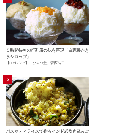
５時間待ちの行列店の味を再現「自家製かき
氷シロップ」
【DIYレシピ】「ひみつ堂」森西浩二
3
バスマティライスで作るインド式炊き込みご