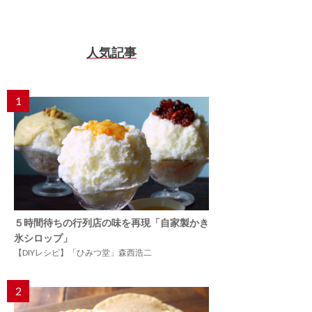
人気記事
1
５時間待ちの行列店の味を再現「自家製かき
氷シロップ」
【DIYレシピ】「ひみつ堂」森西浩二
2