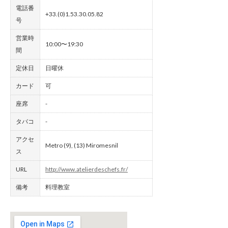
電話番
+33.(0)1.53.30.05.82
号
営業時
10:00〜19:30
間
定休日
日曜休
カード
可
座席
-
タバコ
-
アクセ
Metro (9), (13) Miromesnil
ス
URL
http://www.atelierdeschefs.fr/
備考
料理教室