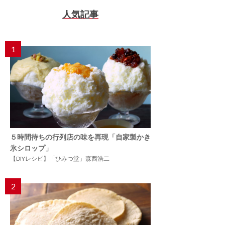
人気記事
1
５時間待ちの行列店の味を再現「自家製かき
氷シロップ」
【DIYレシピ】「ひみつ堂」森西浩二
2