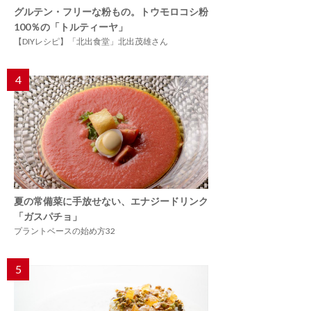
グルテン・フリーな粉もの。トウモロコシ粉
100％の「トルティーヤ」
【DIYレシピ】「北出食堂」北出茂雄さん
4
夏の常備菜に手放せない、エナジードリンク
「ガスパチョ」
プラントベースの始め方32
5