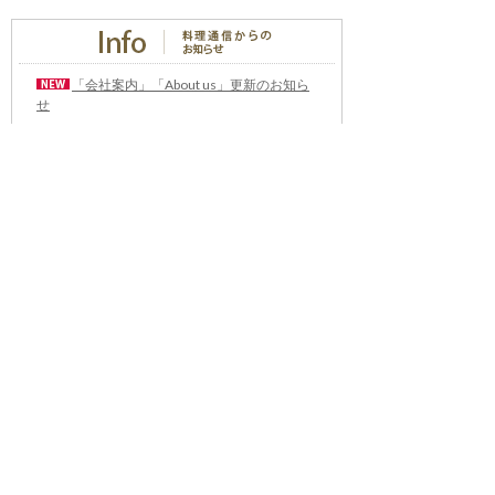
「会社案内」「About us」更新のお知ら
せ
料理通信社 移転のお知らせ
2023年も気候キャンペーン「1.5℃の約束」に
参加します（SDGメディア・コンパクト）
“サステナブル”を五感で知る食のプログラム
「生きる力を養う学校」開講
気候キャンペーンへの参加について（SDGメデ
ィア・コンパクト）
雑誌『料理通信』発行休止のお知らせ