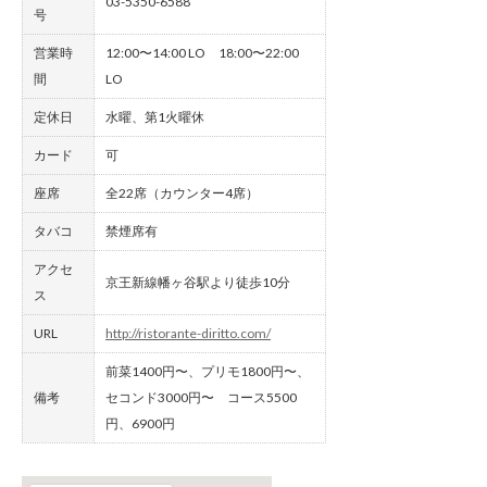
03-5350-6588
号
営業時
12:00〜14:00 LO 18:00〜22:00
間
LO
定休日
水曜、第1火曜休
カード
可
座席
全22席（カウンター4席）
タバコ
禁煙席有
アクセ
京王新線幡ヶ谷駅より徒歩10分
ス
URL
http://ristorante-diritto.com/
前菜1400円〜、プリモ1800円〜、
備考
セコンド3000円〜 コース5500
円、6900円