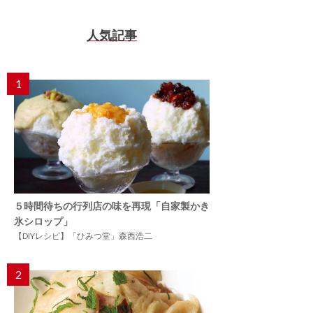
人気記事
1
５時間待ちの行列店の味を再現「自家製かき
氷シロップ」
【DIYレシピ】「ひみつ堂」森西浩二
2