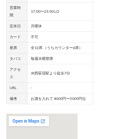
営業時
17:00〜23:00 LO
間
定休日
月曜休
カード
不可
座席
全12席 （うちカウンター6席）
タバコ
毎週水曜禁煙
アクセ
JR西荻窪駅より徒歩7分
ス
URL
-
備考
お酒を入れて 4000円〜5000円位