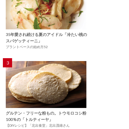
35年愛され続ける夏のアイドル「冷たい桃の
スパゲッティーニ」
プラントベースの始め方52
3
グルテン・フリーな粉もの。トウモロコシ粉
100％の「トルティーヤ」
【DIYレシピ】「北出食堂」北出茂雄さん