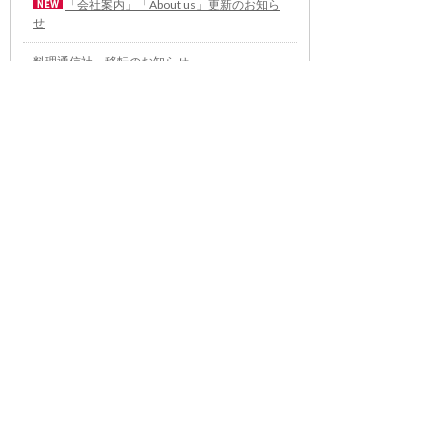
「会社案内」「About us」更新のお知ら
せ
料理通信社 移転のお知らせ
2023年も気候キャンペーン「1.5℃の約束」に
参加します（SDGメディア・コンパクト）
“サステナブル”を五感で知る食のプログラム
「生きる力を養う学校」開講
気候キャンペーンへの参加について（SDGメデ
ィア・コンパクト）
雑誌『料理通信』発行休止のお知らせ
世界への切符をつかめ！ パ
ネットーネ日本代表選考会