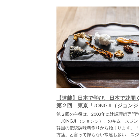
【連載】日本で学び、日本で花開
第２回 東京「JONGJI（ジョン
第２回の主役は、2003年に辻調理師専門
「JONGJI （ジョンジ）」のキム・ス
韓国の伝統調味料作りから始まります。「J
方箋」と言って憚らない常連も多い、スジ