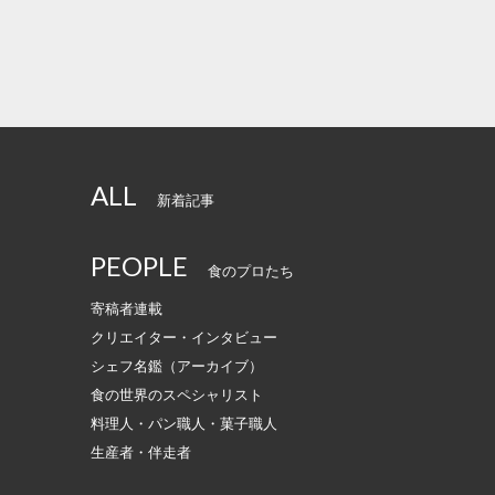
ALL
新着記事
PEOPLE
食のプロたち
寄稿者連載
クリエイター・インタビュー
シェフ名鑑（アーカイブ）
食の世界のスペシャリスト
料理人・パン職人・菓子職人
生産者・伴走者