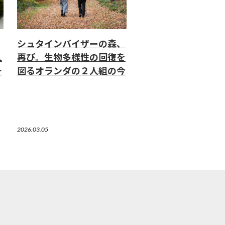
シュタインバイザーの森、
人
再び。生物多様性の回復を
チ
図るオランダの２人組の今
2026.03.05