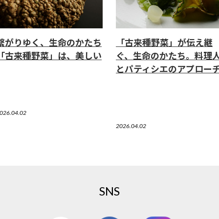
繋がりゆく、生命のかたち
「古来種野菜」が伝え継
「古来種野菜」は、美しい
ぐ、生命のかたち。料理
とパティシエのアプロー
026.04.02
2026.04.02
SNS