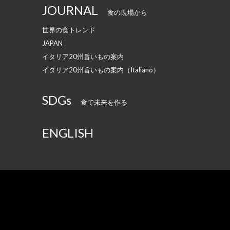
JOURNAL
食の現場から
世界の食トレンド
JAPAN
イタリア20州旨いもの案内
イタリア20州旨いもの案内（Italiano）
SDGs
食で未来を作る
ENGLISH