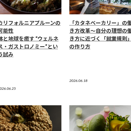
カリフォルニアプルーンの
「カタネベーカリー」の
可能性
き方改革～自分の理想の
体と地球を癒す “ウェルネ
き方に近づく「就業規則
ス・ガストロノミー”とい
の作り方
う試み
2026.06.18
026.06.25