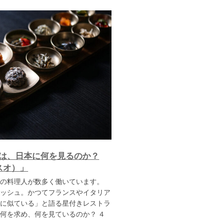
は、日本に何を見るのか？
スオ）」
の料理人が数多く働いています。
ッシュ。かつてフランスやイタリア
に似ている」と語る星付きレストラ
何を求め、何を見ているのか？ ４