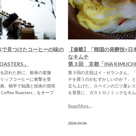
本で見つけたコーヒーの味の
【連載】「韓国の発酵技×日
なキムチ
OASTERS」
第３回 京都「INA KIMU
を訪れた折に、銀座の老舗
第３回の主役はイ・ゼランさん。「
リップコーヒーに衝撃を受
チを買うのがむずかしいのか？」という
身。独学で知識と技術の習得
立ち上げた。スペインの三ツ星レス
ffee Roasters」をオープ
を背景に、ガストロノミックなキム
Read More
...
2026.04.06