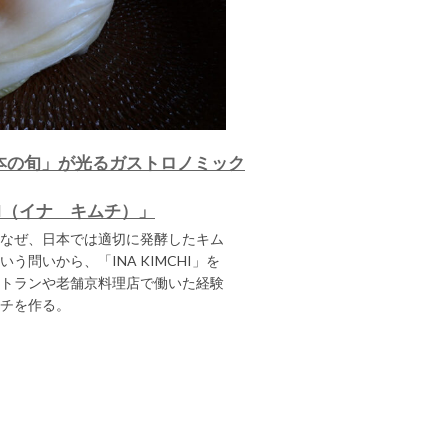
本の旬」が光るガストロノミック
CHI（イナ キムチ）」
なぜ、日本では適切に発酵したキム
問いから、「INA KIMCHI」を
トランや老舗京料理店で働いた経験
チを作る。