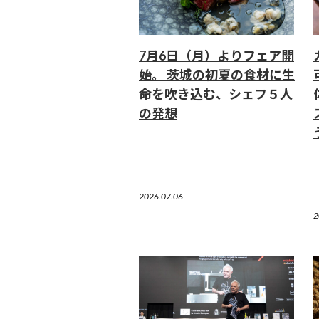
7月6日（月）よりフェア開
始。 茨城の初夏の食材に生
命を吹き込む、シェフ５人
の発想
2026.07.06
2