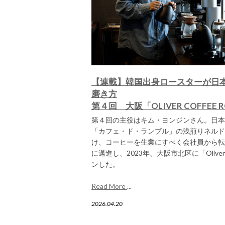
【連載】韓国出身ロースターが日
磨き方
第４回 大阪「OLIVER COFFEE R
第４回の主役はキム・ヨンジンさん。日本
「カフェ・ド・ランブル」の浅煎りネルド
け、コーヒーを生業にすべく会社員から転
に邁進し、2023年、大阪市北区に「Oliver Co
ンした。
Read More
...
2026.04.20