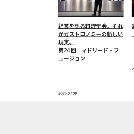
経営を語る料理学会。それ
がガストロノミーの新しい
現実。
第24 回 マドリード・フ
ュージョン
2
2026.04.09