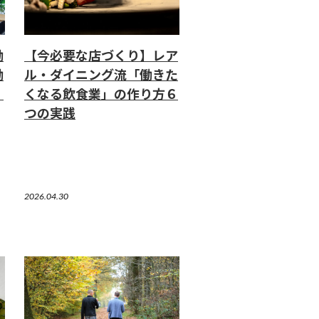
働
【今必要な店づくり】レア
働
ル・ダイニング流「働きた
」
くなる飲食業」の作り方６
つの実践
2026.04.30