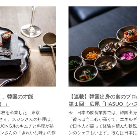
く、韓国の才能
【連載】韓国出身の食のプロ
ジ）」
第１回 広尾「HASUO（ハ
学校を卒業した、東京
今、日本の飲食業界では、韓国出身
ジンさん。スジンさんの料理は、
「彼らは向上心が高くて、エネルギ
ONGJIのキムチと料理が処
で日本人が競って経験を積んだ状況
ンさんの「きれいな味」の作
ンのシェフもいます。彼らは日本に