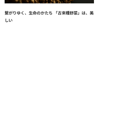
繋がりゆく、生命のかたち 「古来種野菜」は、美
しい
2026.04.02
SNS
ALL
FEATURE
新着記事
注目の動き
MOVEMENT
ワールドガストロノミー
PEOPLE
食のプロたち
未来のレストランへ
寄稿者連載
COVID-19
クリエイター・インタビュー