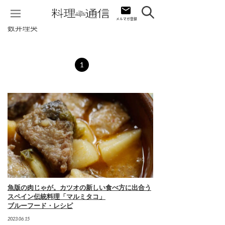
数井理央
1
魚版の肉じゃが。カツオの新しい食べ方に出合う
スペイン伝統料理「マルミタコ」
ブルーフード・レシピ
2023.06.15