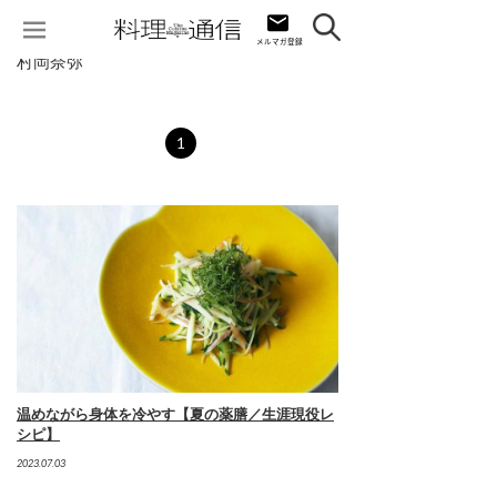
村岡奈弥
1
温めながら身体を冷やす【夏の薬膳／生涯現役レ
シピ】
2023.07.03