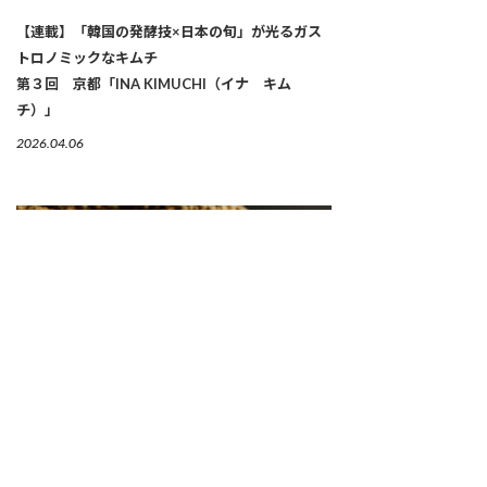
【連載】「韓国の発酵技×日本の旬」が光るガス
トロノミックなキムチ
第３回 京都「INA KIMUCHI（イナ キム
チ）」
2026.04.06
繋がりゆく、生命のかたち 「古来種野菜」は、美
しい
2026.04.02