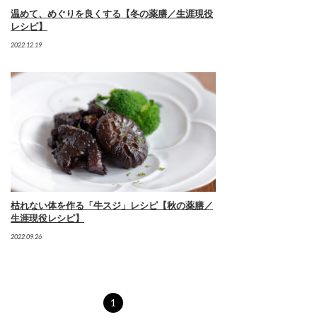
温めて、めぐりを良くする【冬の薬膳／生涯現役
レシピ】
2022.12.19
枯れない体を作る「牛スジ」レシピ【秋の薬膳／
生涯現役レシピ】
2022.09.26
1