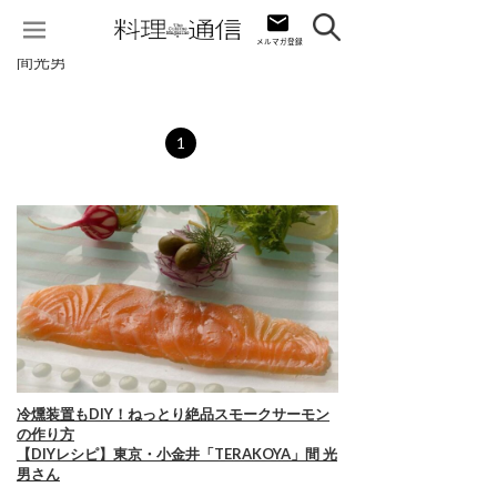
間光男
1
冷燻装置もDIY！ねっとり絶品スモークサーモン
の作り方
【DIYレシピ】東京・小金井「TERAKOYA」間 光
男さん