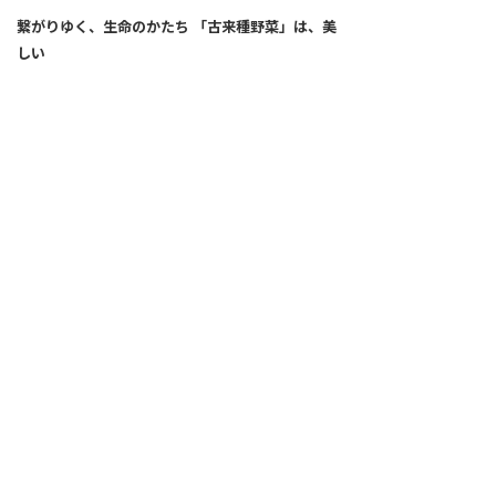
繋がりゆく、生命のかたち 「古来種野菜」は、美
しい
2026.04.02
SNS
ALL
FEATURE
新着記事
注目の動き
MOVEMENT
ワールドガストロノミー
PEOPLE
食のプロたち
未来のレストランへ
食の世界のスペシャリスト
COVID-19
料理人・パン職人・菓子職人