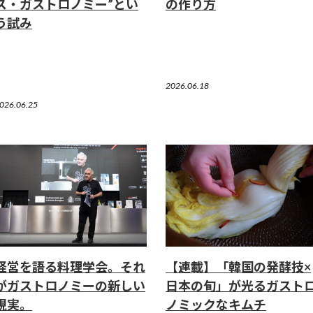
ス・ガストロノミー”とい
の作り方
う試み
2026.06.18
026.06.25
経営を語る料理学会。それ
【連載】「韓国の発酵技×
がガストロノミーの新しい
日本の旬」が光るガスト
現実。
ノミックなキムチ