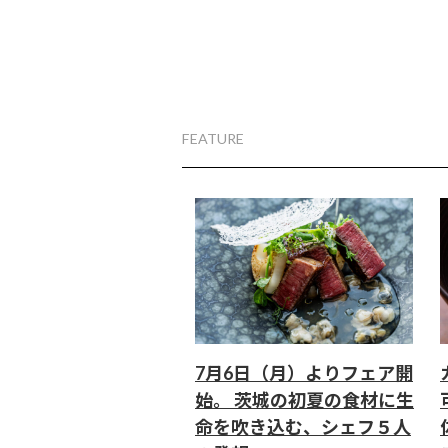
FEATURE
7月6日（月）よりフェア開
始。 茨城の初夏の食材に生
命を吹き込む、シェフ５人