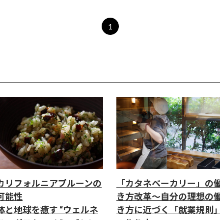
1
カリフォルニアプルーンの
「カタネベーカリー」の
可能性
き方改革～自分の理想の
体と地球を癒す “ウェルネ
き方に近づく「就業規則