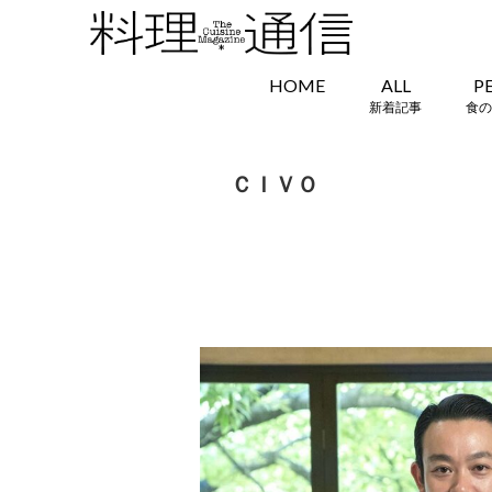
HOME
ALL
P
新着記事
食の
ＣＩＶＯ