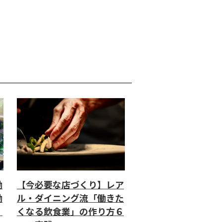
働
【今必要な店づくり】レア
働
ル・ダイニング流「働きた
」
くなる飲食業」の作り方６