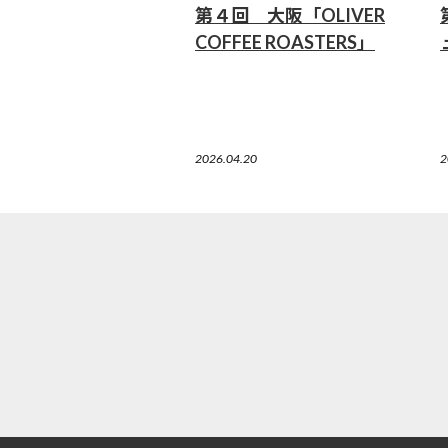
第４回 大阪「OLIVER
COFFEE ROASTERS」
2026.04.20
2