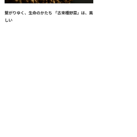
繋がりゆく、生命のかたち 「古来種野菜」は、美
しい
2026.04.02
SNS
ALL
FEATURE
新着記事
注目の動き
MOVEMENT
ワールドガストロノミー
PEOPLE
食のプロたち
未来のレストランへ
食の世界のスペシャリスト
COVID-19
料理人・パン職人・菓子職人