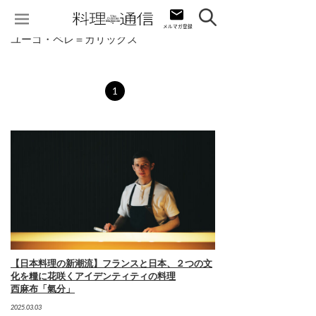
ユーゴ・ペレ＝ガリックス
1
【日本料理の新潮流】フランスと日本、２つの文
化を糧に花咲くアイデンティティの料理
西麻布「氣分」
2025.03.03