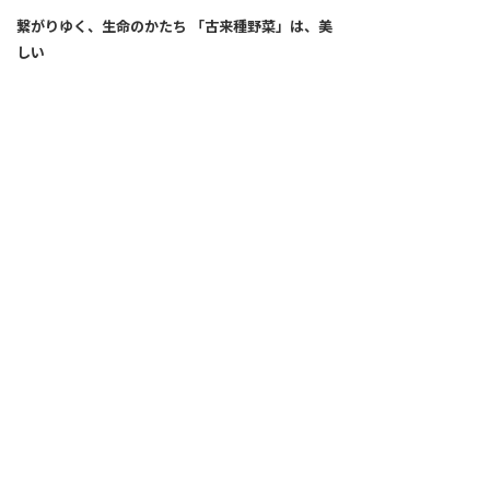
繋がりゆく、生命のかたち 「古来種野菜」は、美
しい
2026.04.02
SNS
ALL
FEATURE
新着記事
注目の動き
MOVEMENT
ワールドガストロノミー
PEOPLE
食のプロたち
未来のレストランへ
食の世界のスペシャリスト
COVID-19
料理人・パン職人・菓子職人