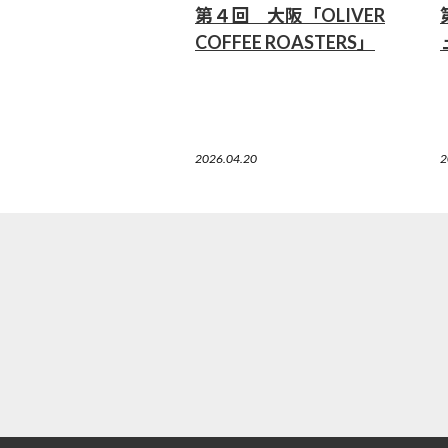
第４回 大阪「OLIVER
COFFEE ROASTERS」
2026.04.20
2