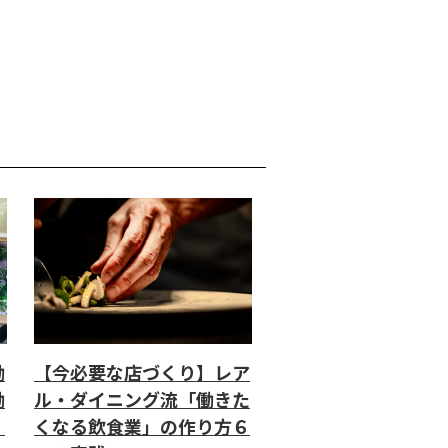
働
【今必要な店づくり】レア
働
ル・ダイニング流「働きた
」
くなる飲食業」の作り方６