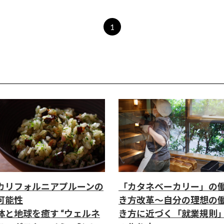
1
カリフォルニアプルーンの
「カタネベーカリー」の
可能性
き方改革～自分の理想の
体と地球を癒す “ウェルネ
き方に近づく「就業規則