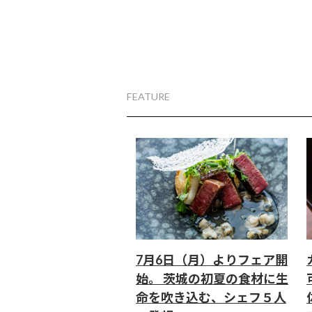
FEATURE
7月6日（月）よりフェア開
始。 茨城の初夏の食材に生
命を吹き込む、シェフ５人