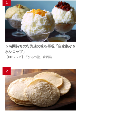
1
５時間待ちの行列店の味を再現「自家製かき
氷シロップ」
【DIYレシピ】「ひみつ堂」森西浩二
2