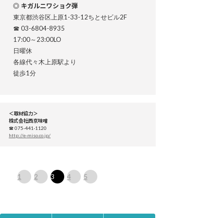
◎ キガルニワショク弾
東京都渋谷区上原1-33-12ちとせビル2F
☎ 03-6804-8935
17:00～23:00LO
日曜休
各線代々木上原駅より
徒歩1分
＜取材協力＞
株式会社西京味噌
☎ 075-441-1120
http://e-miso.co.jp/
1
2
3
4
5