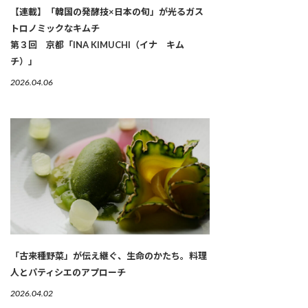
【連載】「韓国の発酵技×日本の旬」が光るガス
トロノミックなキムチ
第３回 京都「INA KIMUCHI（イナ キム
チ）」
2026.04.06
「古来種野菜」が伝え継ぐ、生命のかたち。料理
人とパティシエのアプローチ
2026.04.02