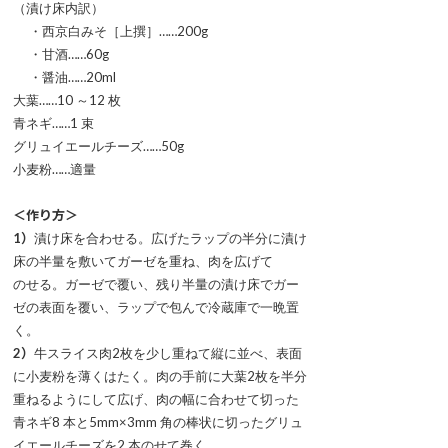
（漬け床内訳）
・西京白みそ［上撰］……200g
・甘酒……60g
・醤油……20ml
大葉……10 ～12 枚
青ネギ……1 束
グリュイエールチーズ……50g
小麦粉……適量
＜作り方＞
1）
漬け床を合わせる。広げたラップの半分に漬け
床の半量を敷いてガーゼを重ね、肉を広げて
のせる。ガーゼで覆い、残り半量の漬け床でガー
ゼの表面を覆い、ラップで包んで冷蔵庫で一晩置
く。
2）
牛スライス肉2枚を少し重ねて縦に並べ、表面
に小麦粉を薄くはたく。肉の手前に大葉2枚を半分
重ねるようにして広げ、肉の幅に合わせて切った
青ネギ8 本と5mm×3mm 角の棒状に切ったグリュ
イエールチーズを2 本のせて巻く。