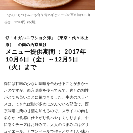
ごはんにもつまみにも合う 青ネギとチーズの西京漬け牛肉
巻き 1200 円（税別）
◎「キガルニワショク弾」（東京・代々木上
原） の肉の西京漬け
メニュー提供期間 ： 2017年
10月6日（金）～12月5日
（火）まで
肉には甘味の少ない味噌を合わせることが多かっ
たのですが、西京味噌を使ってみて、肉との相性
がとても良いことに気づきました。牛肉のスライ
スは、できれば脂が多めにかんでいる部位で。西
京味噌に麹の甘酒を加えるので、スライスの肉も
柔らかい食感に仕上がり食べやすくなります。中
に巻くチーズはお好みで。大人のつまみにはグリ
ュイエール。カマンベールで作るとやさしい味わ