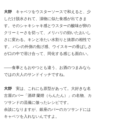
大野
キャベツをウスターソースで和えると、少
しだけ脱水されて、漬物に似た食感が出てきま
す。そのシャキシャキ感とウスターの酸味が卵の
クリーミーさを切って、メリハリの効いたおいし
さに変わる。キンと冷たい水割りと抜群の相性で
す。 パンの外側の焦げ感、ウイスキーの香ばしさ
が口の中で溶け合って、同化する感じも面白い。
――食事ともおやつとも違う、お酒のつまみなら
ではの大人のサンドイッチですね。
大野
実は、これにも原型があって。大好きな名
古屋のバー「酒肆 蘭燈（らんたん）」の名物、カ
ツサンドの流儀に倣ったレシピです。
余談になりますが、銀座のバーのカツサンドには
キャベツを入れないんですよ。