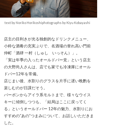
text by Noriko Horikoshiphotographs by Kiyu Kobayashi
店主の目利きが光る独創的なドリンクメニュー、
小粋な酒肴の充実ぶりで、名酒場の誉れ高い門前
仲町「酒肆 一村（しゅし いっそん）」。
「実は年季の入ったオールドパー党」という店主
の大野尚人さんは、店でも家でも冷凍庫にオール
ドパー12年を常備。
店じまい後、水割りのグラスを片手に遅い晩酌を
楽しむのが日課だそう。
バーボンからアイラ系モルトまで、様々なウイス
キーに傾倒しつつも、「結局はここに戻ってく
る」というオールドパー 12年の魅力、水割りにお
すすめの“あの”つまみについて、お話しいただきま
した。