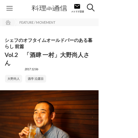
FEATURE / MOVEMENT
シェフのオフタイムオールドパーのある暮
らし 前篇
Vol.2 「酒肆 一村」大野尚人さ
ん
2017.12.06
大野尚人
酒亭 沿露目