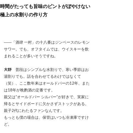
時間がたっても旨味のピントがぼやけない
極上の水割りの作り方
――「酒肆 一村」の十八番はジンベースのレモン
サワー。でも、オフタイムでは、ウイスキーを飲
まれることが多いそうですね。
大野
普段はシンプルな水割りで、寒い季節はお
湯割りでも。話を合わせてるわけではなくて
（笑）、ここ数年来はオールドパーの12年、また
は18年が晩酌酒の定番です。
親父は“オールドパー シルバー”が好きで、実家に
帰るとサイドボードに欠かさずストックがある。
親子2代にわたるファンなんです。
もっとも僕の場合は、保管はいつも冷凍庫ですけ
ど。