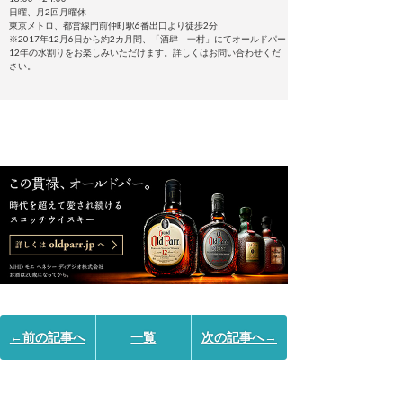
日曜、月2回月曜休
東京メトロ、都営線門前仲町駅6番出口より徒歩2分
※2017年12月6日から約2カ月間、「酒肆 一村」にてオールドパー
12年の水割りをお楽しみいただけます。詳しくはお問い合わせくだ
さい。
←前の記事へ
一覧
次の記事へ→