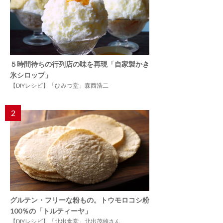
５時間待ちの行列店の味を再現「自家製かき
氷シロップ」
【DIYレシピ】「ひみつ堂」森西浩二
2
グルテン・フリーな粉もの。トウモロコシ粉
100％の「トルティーヤ」
【DIYレシピ】「北出食堂」北出茂雄さん