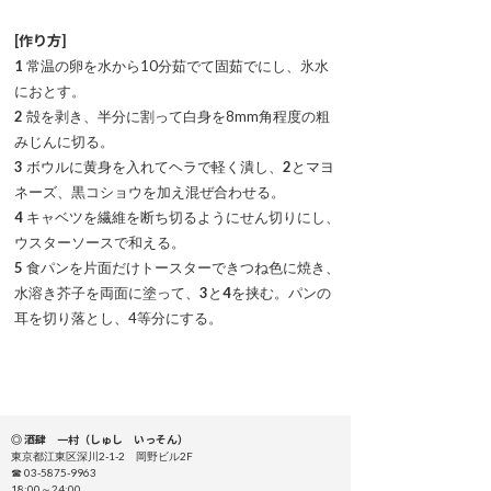
[作り方]
1
常温の卵を水から10分茹でて固茹でにし、氷水
におとす。
2
殻を剥き、半分に割って白身を8mm角程度の粗
みじんに切る。
3
ボウルに黄身を入れてヘラで軽く潰し、
2
とマヨ
ネーズ、黒コショウを加え混ぜ合わせる。
4
キャベツを繊維を断ち切るようにせん切りにし、
ウスターソースで和える。
5
食パンを片面だけトースターできつね色に焼き、
水溶き芥子を両面に塗って、
3
と
4
を挟む。パンの
耳を切り落とし、4等分にする。
◎ 酒肆 一村（しゅし いっそん）
東京都江東区深川2-1-2 岡野ビル2F
☎ 03-5875-9963
18:00～24:00