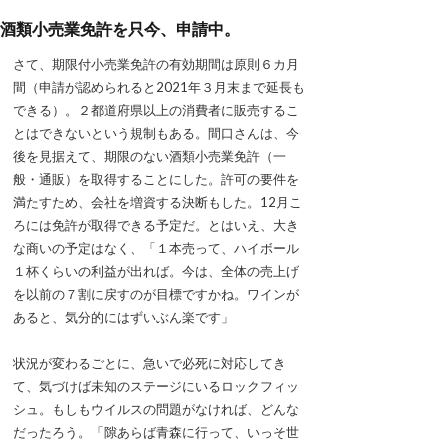
酒類小売業免許を只今、申請中。
さて、期限付小売業免許の有効期間は原則６カ月
間（申請が認められると2021年３月末まで延長も
できる）。２都道府県以上の消費者に販売するこ
とはできないという規制もある。間口さんは、今
後を見据えて、期限のない酒類小売業免許（一
般・通販）を取得することにした。許可の要件を
満たすため、会社を増資する決断もした。12月こ
ろには免許が取得できる予定だ。とはいえ、大き
な商いの予定はなく、「１本売って、ハイボール
１杯くらいの利益が出れば。今は、全体の売上げ
を以前の７割に戻すのが目標ですかね。ワインが
あると、気分的にはずいぶん楽です」
状況が変わるごとに、急いで必死に対応してき
て、気づけば未知のステージにいるロックフィッ
シュ。もしもウイルスの問題がなければ、どんな
だったろう。「隙あらば青森に行って、いっそ世