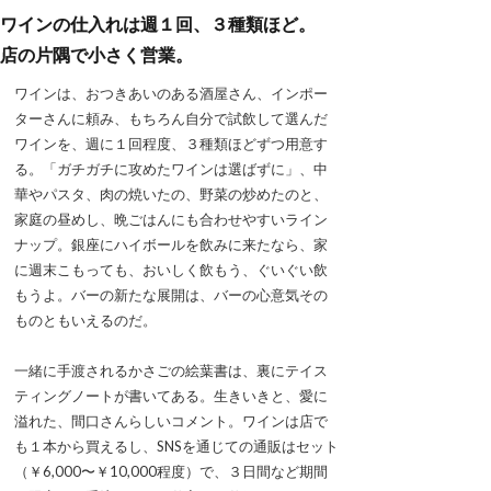
ワインの仕入れは週１回、３種類ほど。
店の片隅で小さく営業。
ワインは、おつきあいのある酒屋さん、インポー
ターさんに頼み、もちろん自分で試飲して選んだ
ワインを、週に１回程度、３種類ほどずつ用意す
る。「ガチガチに攻めたワインは選ばずに」、中
華やパスタ、肉の焼いたの、野菜の炒めたのと、
家庭の昼めし、晩ごはんにも合わせやすいライン
ナップ。銀座にハイボールを飲みに来たなら、家
に週末こもっても、おいしく飲もう、ぐいぐい飲
もうよ。バーの新たな展開は、バーの心意気その
ものともいえるのだ。
一緒に手渡されるかさごの絵葉書は、裏にテイス
ティングノートが書いてある。生きいきと、愛に
溢れた、間口さんらしいコメント。ワインは店で
も１本から買えるし、SNSを通じての通販はセット
（￥6,000〜￥10,000程度）で、３日間など期間