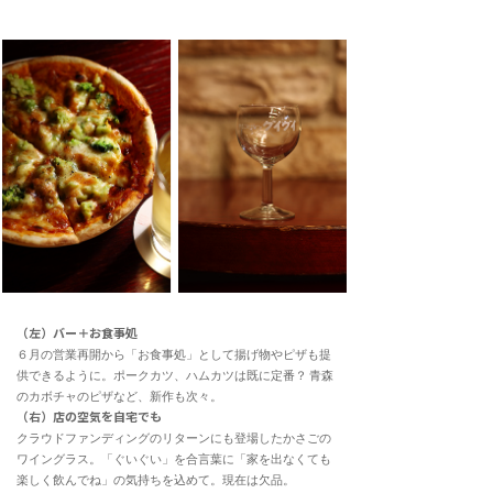
（左）バー＋お食事処
６月の営業再開から「お食事処」として揚げ物やピザも提
供できるように。ポークカツ、ハムカツは既に定番？ 青森
のカボチャのピザなど、新作も次々。
（右）店の空気を自宅でも
クラウドファンディングのリターンにも登場したかさごの
ワイングラス。「ぐいぐい」を合言葉に「家を出なくても
楽しく飲んでね」の気持ちを込めて。現在は欠品。