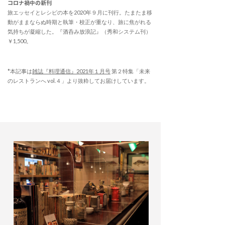
コロナ禍中の新刊
旅エッセイとレシピの本を2020年９月に刊行。たまたま移
動がままならぬ時期と執筆・校正が重なり、旅に焦がれる
気持ちが凝縮した。『酒呑み放浪記』（秀和システム刊）
￥1,500。
*本記事は
雑誌『料理通信』2021年１月号
第２特集「未来
のレストランへ vol.４」より抜粋してお届けしています。