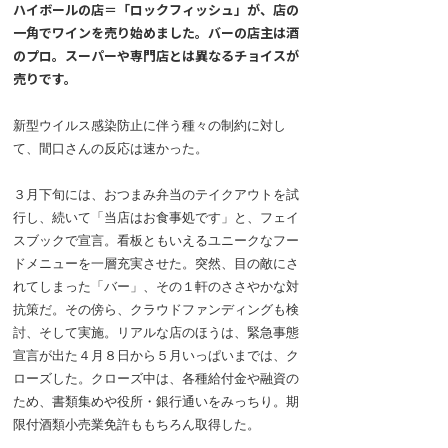
ハイボールの店＝「ロックフィッシュ」が、店の
一角でワインを売り始めました。バーの店主は酒
のプロ。スーパーや専門店とは異なるチョイスが
売りです。
新型ウイルス感染防止に伴う種々の制約に対し
て、間口さんの反応は速かった。
３月下旬には、おつまみ弁当のテイクアウトを試
行し、続いて「当店はお食事処です」と、フェイ
スブックで宣言。看板ともいえるユニークなフー
ドメニューを一層充実させた。突然、目の敵にさ
れてしまった「バー」、その１軒のささやかな対
抗策だ。その傍ら、クラウドファンディングも検
討、そして実施。リアルな店のほうは、緊急事態
宣言が出た４月８日から５月いっぱいまでは、ク
ローズした。クローズ中は、各種給付金や融資の
ため、書類集めや役所・銀行通いをみっちり。期
限付酒類小売業免許ももちろん取得した。