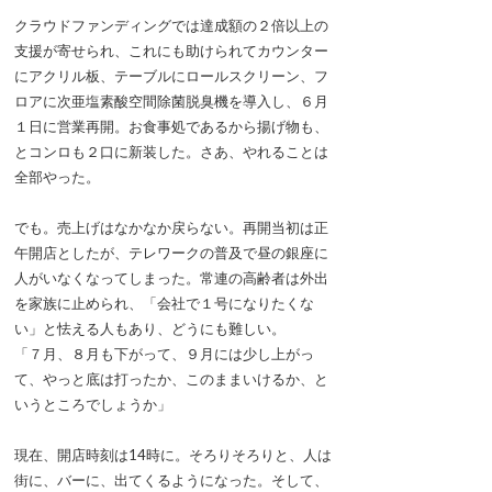
クラウドファンディングでは達成額の２倍以上の
支援が寄せられ、これにも助けられてカウンター
にアクリル板、テーブルにロールスクリーン、フ
ロアに次亜塩素酸空間除菌脱臭機を導入し、６月
１日に営業再開。お食事処であるから揚げ物も、
とコンロも２口に新装した。さあ、やれることは
全部やった。
でも。売上げはなかなか戻らない。再開当初は正
午開店としたが、テレワークの普及で昼の銀座に
人がいなくなってしまった。常連の高齢者は外出
を家族に止められ、「会社で１号になりたくな
い」と怯える人もあり、どうにも難しい。
「７月、８月も下がって、９月には少し上がっ
て、やっと底は打ったか、このままいけるか、と
いうところでしょうか」
現在、開店時刻は14時に。そろりそろりと、人は
街に、バーに、出てくるようになった。そして、