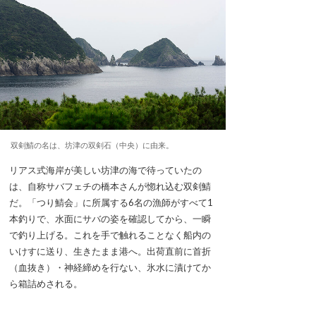
双剣鯖の名は、坊津の双剣石（中央）に由来。
リアス式海岸が美しい坊津の海で待っていたの
は、自称サバフェチの橋本さんが惚れ込む双剣鯖
だ。「つり鯖会」に所属する6名の漁師がすべて1
本釣りで、水面にサバの姿を確認してから、一瞬
で釣り上げる。これを手で触れることなく船内の
いけすに送り、生きたまま港へ。出荷直前に首折
（血抜き）・神経締めを行ない、氷水に漬けてか
ら箱詰めされる。