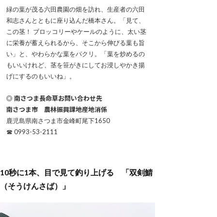
緑の葉が茂る六田農園の畑を訪れ、生産者の六田
和志さんとともに座り込んだ橋本さん。「見て、
この茎！ ブロッコリーやケールのように、太い茎
に栄養が蓄えられるから、そこから伸びる葉も旨
い」と、やわらかな葉をパクリ。「葉を炒めるの
もいいけれど、茎を笹がきにしてお浸しやかき揚
げにするのもいいね」。
◎ 南さつま長命草お問い合わせ先
南さつま市 農林振興課地産地消係
鹿児島県南さつま市金峰町尾下1650
☎ 0993-53-2111
10秒に1本、目で見て釣り上げる 「双剣鯖
（そうけんさば）」