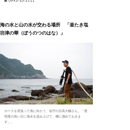
☎ 0993-53-2111
海の水と山の水が交わる場所 「釜たき塩
坊津の華（ぼうのつのはな）」
ホースを背負って海に向かう、塩守の日高大輔さん。「透
明度の高い日に海水を汲み上げて、槽に溜めておきま
す」。