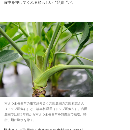
背中を押してくれる頼もしい〝兄貴〞だ。
南さつま長命草の畑で語り合う六田農園の六田和志さん
（トップ画像右）と、橋本料理長（トップ画像左）。六田
農園では約5 年前から南さつま長命草を無農薬で栽培。時
折、畑に塩水を撒く。
橋本さんが注目する南さつまの食材のひとつが、