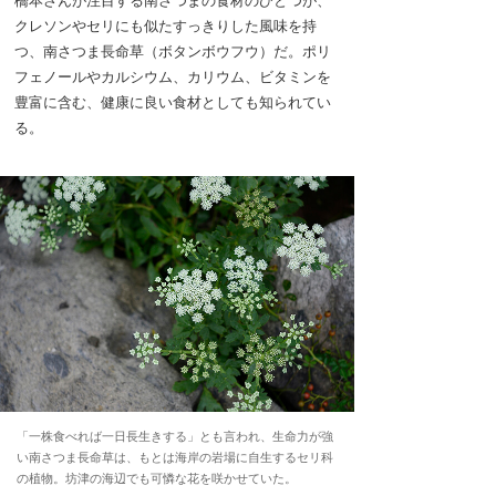
クレソンやセリにも似たすっきりした風味を持
つ、南さつま長命草（ボタンボウフウ）だ。ポリ
フェノールやカルシウム、カリウム、ビタミンを
豊富に含む、健康に良い食材としても知られてい
る。
「一株食べれば一日長生きする」とも言われ、生命力が強
い南さつま長命草は、もとは海岸の岩場に自生するセリ科
の植物。坊津の海辺でも可憐な花を咲かせていた。