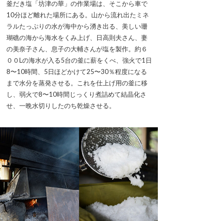
釜だき塩「坊津の華」の作業場は、そこから車で
10分ほど離れた場所にある。山から流れ出たミネ
ラルたっぷりの水が海中から湧き出る、美しい珊
瑚礁の海から海水をくみ上げ、日高則夫さん、妻
の美奈子さん、息子の大輔さんが塩を製作。約６
００Lの海水が入る5台の釜に薪をくべ、強火で1日
8〜10時間、5日ほどかけて25〜30％程度になる
まで水分を蒸発させる。これを仕上げ用の釜に移
し、弱火で8〜10時間じっくり煮詰めて結晶化さ
せ、一晩水切りしたのち乾燥させる。