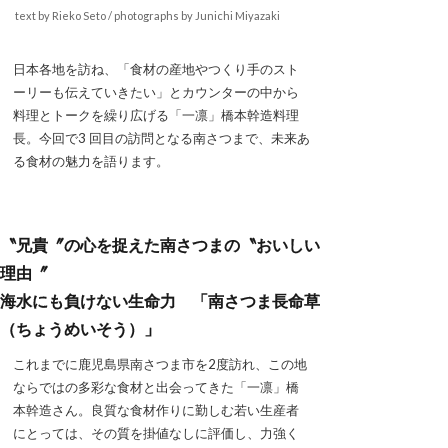
text by Rieko Seto / photographs by Junichi Miyazaki
日本各地を訪ね、「食材の産地やつくり手のスト
ーリーも伝えていきたい」とカウンターの中から
料理とトークを繰り広げる「一凛」橋本幹造料理
長。今回で3 回目の訪問となる南さつまで、未来あ
る食材の魅力を語ります。
〝兄貴〞の心を捉えた南さつまの〝おいしい
理由〞
海水にも負けない生命力 「南さつま長命草
（ちょうめいそう）」
これまでに鹿児島県南さつま市を2度訪れ、この地
ならではの多彩な食材と出会ってきた「一凛」橋
本幹造さん。良質な食材作りに勤しむ若い生産者
にとっては、その質を掛値なしに評価し、力強く