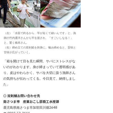
（左）「水面で釣るから、竿が短くて細いんです」と、漁
師の竹内通洋さんから竿を渡され、「すごいしなる！」
と、驚く橋本さん。
（右）締め立ての双剣鯖を刺身に。噛み締めると、旨味と
甘味が広がっていく。
「箱を開けて目を見た瞬間、サバにストレスがな
いのがわかります。身が締まっていて透明感があ
り、皮はやわらかく、サバを大切に扱う漁師さん
の気持ちが伝わってくる。今日見て、納得しまし
た」
◎ 双剣鯖お問い合わせ先
南さつま市 産業おこし部商工水産課
鹿児島県南さつま市加世田川畑2648