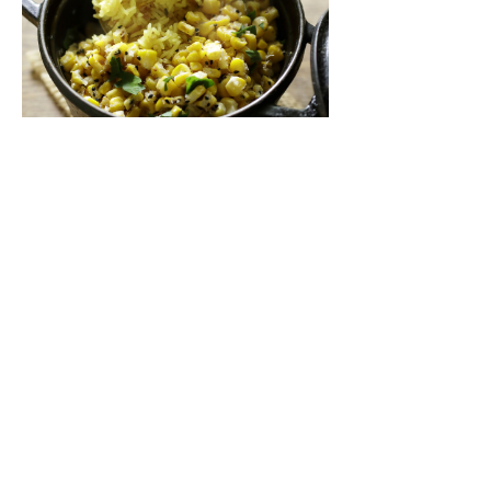
バスマティライスで作るインド式炊き込みご
飯「トウモロコシのビリヤニ」
レスキューレシピ【トウモロコシ編】
4
35年愛され続ける夏のアイドル「冷たい桃の
スパゲッティーニ」
プラントベースの始め方52