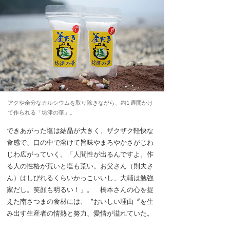
アクや余分なカルシウムを取り除きながら、約1 週間かけ
て作られる「坊津の華」。
できあがった塩は結晶が大きく、ザクザク軽快な
食感で、口の中で溶けて旨味やまろやかさがじわ
じわ広がっていく。「人間性が出るんですよ。作
る人の性格が荒いと塩も荒い。お父さん（則夫さ
ん）はしびれるくらいかっこいいし、大輔は勉強
家だし。笑顔も明るい！」。 橋本さんの心を捉
えた南さつまの食材には、〝おいしい理由〞を生
み出す生産者の情熱と努力、愛情が溢れていた。