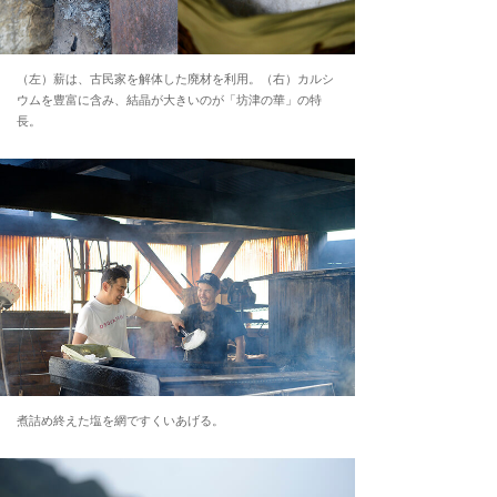
（左）薪は、古民家を解体した廃材を利用。（右）カルシ
ウムを豊富に含み、結晶が大きいのが「坊津の華」の特
長。
煮詰め終えた塩を網ですくいあげる。