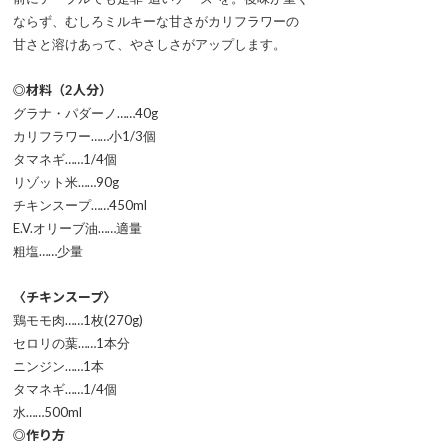
ならず、むしろミルキーな甘さがカリフラワーの
甘さと溶けあって、やさしさがアップします。
◎材料（2人分）
グラナ・パダーノ……40g
カリフラワー……小1/3個
タマネギ……1/4個
リゾット米……90g
チキンスープ……450ml
E.V.オリーブ油……適量
粗塩……少量
〈チキンスープ〉
鶏モモ肉……1枚(270g)
セロリの葉……1本分
ニンジン……1本
タマネギ……1/4個
水……500ml
◎作り方