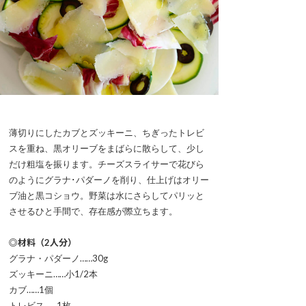
薄切りにしたカブとズッキーニ、ちぎったトレビ
スを重ね、黒オリーブをまばらに散らして、少し
だけ粗塩を振ります。チーズスライサーで花びら
のようにグラナ･パダーノを削り、仕上げはオリー
ブ油と黒コショウ。野菜は水にさらしてパリッと
させるひと手間で、存在感が際立ちます。
◎材料（2人分）
グラナ・パダーノ……30g
ズッキーニ……小1/2本
カブ……1個
トレビス……1枚