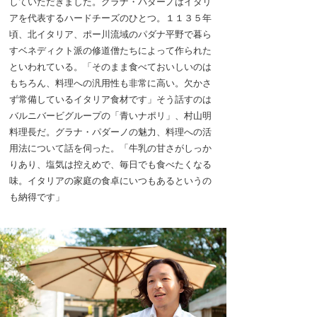
していただきました。グラナ・パダーノはイタリ
アを代表するハードチーズのひとつ。１１３５年
頃、北イタリア、ポー川流域のパダナ平野で暮ら
すベネディクト派の修道僧たちによって作られた
といわれている。「そのまま食べておいしいのは
もちろん、料理への汎用性も非常に高い。欠かさ
ず常備しているイタリア食材です」そう話すのは
バルニバービグループの「青いナポリ」、村山明
料理長だ。グラナ・パダーノの魅力、料理への活
用法について話を伺った。「牛乳の甘さがしっか
りあり、塩気は控えめで、毎日でも食べたくなる
味。イタリアの家庭の食卓にいつもあるというの
も納得です」