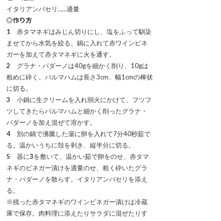
イタリアンパセリ……適量
◎作り方
1
赤タマネギはみじん切りにし、塩をふって馴染
ませてから水気を絞る。鍋に入れて赤ワインビネ
ガーを加えて赤タマネギに火を通す。
2
グラナ・パダーノは40gを細かく削り、10gは
粗めに砕く。パルマハムは長さ3cm、幅1cmの棒状
に切る。
3
小鍋に生クリームを入れ弱火にかけて、フツフ
ツしてきたらパルマハムと細かく削ったグラナ・
パダーノを加え混ぜて溶かす。
4
別の鍋で沸騰した湯に卵を入れて7分40秒茹で
る。温かいうちに殻を剥き、縦半分に切る。
5
器に
3
を敷いて、温かい茹で卵をのせ、赤タマ
ネギのビネガー漬けを適量のせ、粗く砕いたグラ
ナ・パダーノを散らす。イタリアンパセリを添え
る。
※
残った赤タマネギのワインビネガー漬けは冷蔵
庫で保存。肉料理に添えたりサラダに混ぜたりす