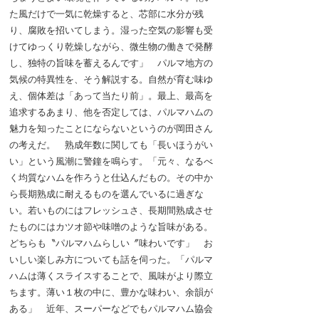
た風だけで一気に乾燥すると、芯部に水分が残
り、腐敗を招いてしまう。湿った空気の影響も受
けてゆっくり乾燥しながら、微生物の働きで発酵
し、独特の旨味を蓄えるんです」 パルマ地方の
気候の特異性を、そう解説する。自然が育む味ゆ
え、個体差は「あって当たり前」。最上、最高を
追求するあまり、他を否定しては、パルマハムの
魅力を知ったことにならないというのが岡田さん
の考えだ。 熟成年数に関しても「長いほうがい
い」という風潮に警鐘を鳴らす。「元々、なるべ
く均質なハムを作ろうと仕込んだもの。その中か
ら長期熟成に耐えるものを選んでいるに過ぎな
い。若いものにはフレッシュさ、長期間熟成させ
たものにはカツオ節や味噌のような旨味がある。
どちらも〝パルマハムらしい〞味わいです」 お
いしい楽しみ方についても話を伺った。「パルマ
ハムは薄くスライスすることで、風味がより際立
ちます。薄い１枚の中に、豊かな味わい、余韻が
ある」 近年、スーパーなどでもパルマハム協会