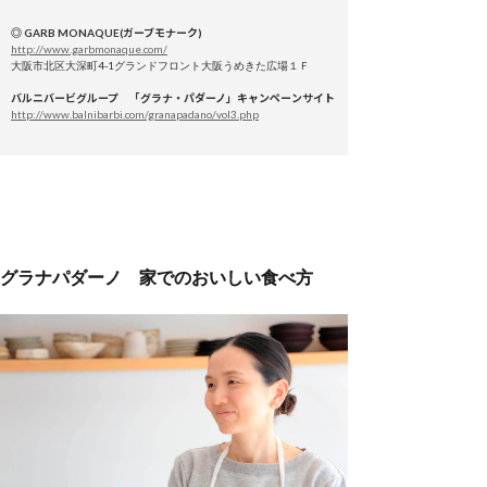
◎ GARB MONAQUE(ガーブモナーク)
http://www.garbmonaque.com/
大阪市北区大深町4-1グランドフロント大阪うめきた広場１Ｆ
バルニバービグループ 「グラナ・パダーノ」キャンペーンサイト
http://www.balnibarbi.com/granapadano/vol3.php
グラナパダーノ 家でのおいしい食べ方