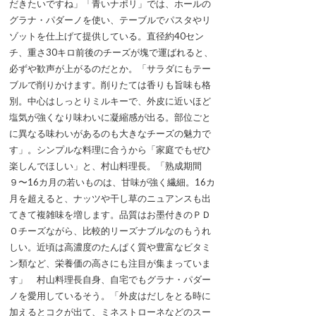
だきたいですね」「青いナポリ」では、ホールの
グラナ・パダーノを使い、テーブルでパスタやリ
ゾットを仕上げて提供している。直径約40セン
チ、重さ30キロ前後のチーズが塊で運ばれると、
必ずや歓声が上がるのだとか。「サラダにもテー
ブルで削りかけます。削りたては香りも旨味も格
別。中心はしっとりミルキーで、外皮に近いほど
塩気が強くなり味わいに凝縮感が出る。部位ごと
に異なる味わいがあるのも大きなチーズの魅力で
す」。シンプルな料理に合うから「家庭でもぜひ
楽しんでほしい」と、村山料理長。「熟成期間
９〜16カ月の若いものは、甘味が強く繊細。16カ
月を超えると、ナッツや干し草のニュアンスも出
てきて複雑味を増します。品質はお墨付きのＰＤ
Ｏチーズながら、比較的リーズナブルなのもうれ
しい。近頃は高濃度のたんぱく質や豊富なビタミ
ン類など、栄養価の高さにも注目が集まっていま
す」 村山料理長自身、自宅でもグラナ・パダー
ノを愛用しているそう。「外皮はだしをとる時に
加えるとコクが出て、ミネストローネなどのスー