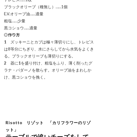
ブラックオリーブ（種無し）……1個
E.V.オリーブ油……適量
粗塩……少量
黒コショウ……適量
◎作り方
1
ズッキーニとカブは極々薄切りにし、トレビス
は8等分にちぎり、水にさらしてから水気をよくき
る。ブラックオリーブも薄切りにする。
2
器に
1
を盛り付け、粗塩をふり、薄く削ったグ
ラナ・パダーノを散らす。オリーブ油をまわしか
け、黒コショウを挽く。
Risotto リゾット 「カリフラワーのリゾ
ット」
テーブルで追いチーズをして