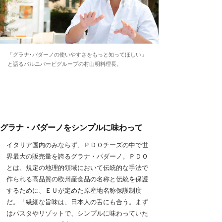
「グラナ･パダーノの使いやすさをもっと知ってほしい」
と語るバルニバービグループの村山明料理長。
グラナ・パダーノをシンプルに味わって
イタリア国内のみならず、ＰＤＯチーズの中で世
界最大の販売量を誇るグラナ・パダーノ。ＰＤＯ
とは、規定の地理的領域において伝統的な手法で
作られる高品質の欧州産食品の名称と伝統を保護
するために、ＥＵが定めた原産地名称保護制度
だ。「繊細な旨味は、日本人の舌にも合う。まず
はパスタやリゾットで、シンプルに味わっていた