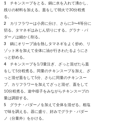
1
チキンスープをとる。鍋に水を入れて沸かし、
残りの材料を加える。蓋をして弱火で30分程煮
る。
2
カリフラワーは小房に分け、さらに3〜4等分に
切る。タマネギはみじん切りにする。グラナ・パ
ダーノは細かく削る。
3
鍋にオリーブ油を熱しタマネギをよく炒め、リ
ゾット米を加えて全体に油が行きわたるようにさ
っと炒める。
4
チキンスープを1/3量注ぎ、ざっと混ぜたら蓋
をして5分程煮る。同量のチキンスープを加え、ざ
っと混ぜ蓋をして5分、さらに同量のチキンスー
プ、カリフラワーを加えてざっと混ぜ、蓋をして
10分程煮る。途中様子をみながらチキンスープの
量は調節する。
5
グラナ・パダーノを加えて全体を混ぜる。粗塩
で味を調える。器に盛り、好みでグラナ・パダー
ノ（分量外）をかける。