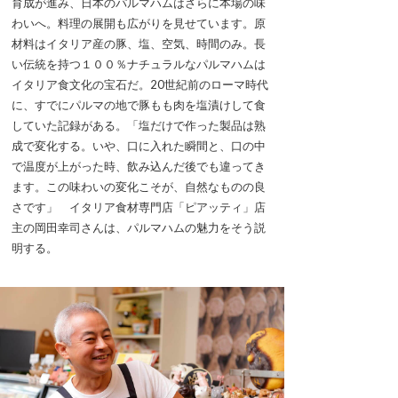
育成が進み、日本のパルマハムはさらに本場の味
わいへ。料理の展開も広がりを見せています。原
材料はイタリア産の豚、塩、空気、時間のみ。長
い伝統を持つ１００％ナチュラルなパルマハムは
イタリア食文化の宝石だ。20世紀前のローマ時代
に、すでにパルマの地で豚もも肉を塩漬けして食
していた記録がある。「塩だけで作った製品は熟
成で変化する。いや、口に入れた瞬間と、口の中
で温度が上がった時、飲み込んだ後でも違ってき
ます。この味わいの変化こそが、自然なものの良
さです」 イタリア食材専門店「ピアッティ」店
主の岡田幸司さんは、パルマハムの魅力をそう説
明する。