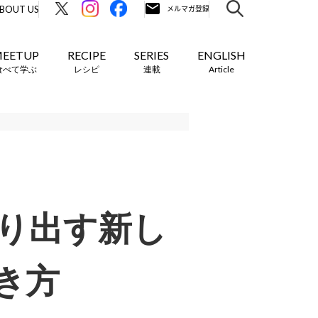
BOUT US
EETUP
RECIPE
SERIES
ENGLISH
食べて学ぶ
レシピ
連載
Article
り出す新し
き方