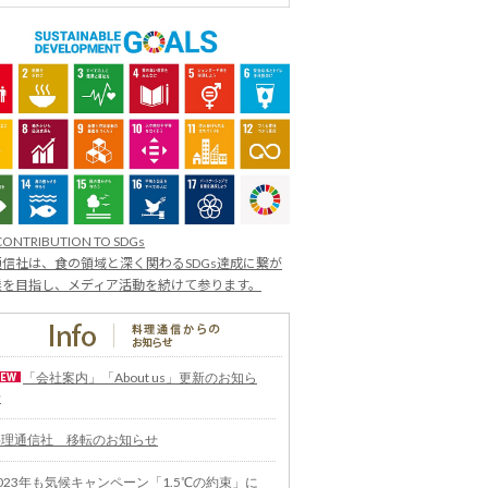
CONTRIBUTION TO SDGs
信社は、食の領域と深く関わるSDGs達成に繋が
業を目指し、メディア活動を続けて参ります。
「会社案内」「About us」更新のお知ら
せ
料理通信社 移転のお知らせ
023年も気候キャンペーン「1.5℃の約束」に