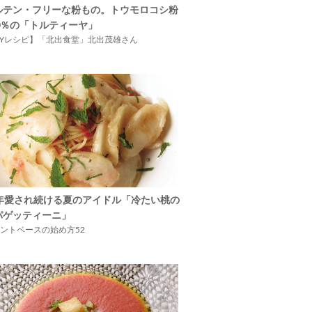
ルテン・フリーな粉もの。トウモロコシ粉
00％の「トルティーヤ」
IYレシピ】「北出食堂」北出茂雄さん
5年愛され続ける夏のアイドル「冷たい桃の
パゲッティーニ」
ントベースの始め方52