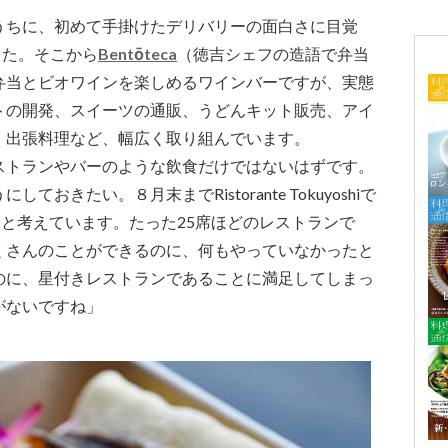
うちに、初めて手掛けたデリバリーの面白さに目覚
した。そこから
Bentōteca
（徳吉シェフの造語で弁当
弁当とビオワインを楽しめるワインバーですが、実態
トの開発、スイーツの通販、うどんキット販売、アイ
、出張料理など、幅広く取り組んでいます。
ストランやバーのような飲食だけではないはずです。
きたい。８月末までRistorante Tokuyoshiで
いこうと考えています。たった25席ほどのレストランで
くさんのことができるのに、何もやっていなかったと
のに、星付きレストランであることに満足してしまっ
がないですね」