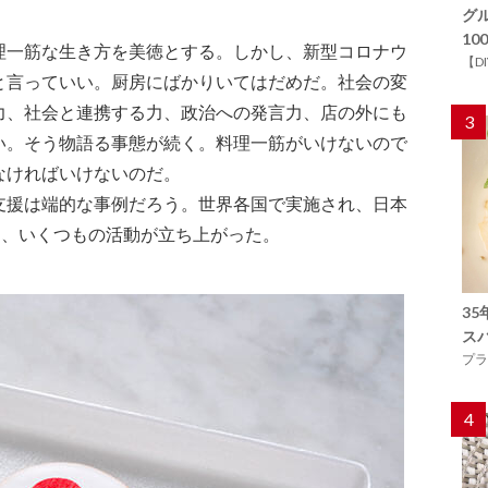
グ
1
理一筋な生き方を美徳とする。しかし、新型コロナウ
【D
と言っていい。厨房にばかりいてはだめだ。社会の変
力、社会と連携する力、政治への発言力、店の外にも
3
い。そう物語る事態が続く。料理一筋がいけないので
なければいけないのだ。
支援は端的な事例だろう。世界各国で実施され、日本
め、いくつもの活動が立ち上がった。
3
ス
プラ
4