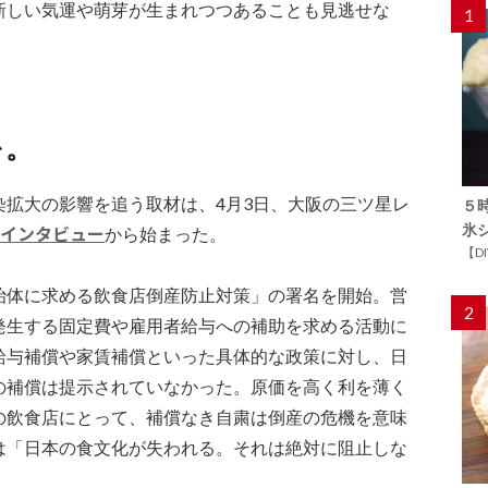
新しい気運や萌芽が生まれつつあることも見逃せな
1
を。
染拡大の影響を追う取材は、4月3日、大阪の三ツ星レ
５
氷
のインタビュー
から始まった。
【D
治体に求める飲食店倒産防止対策」の署名を開始。営
2
発生する固定費や雇用者給与への補助を求める活動に
給与補償や家賃補償といった具体的な政策に対し、日
の補償は提示されていなかった。原価を高く利を薄く
の飲食店にとって、補償なき自粛は倒産の危機を意味
は「日本の食文化が失われる。それは絶対に阻止しな