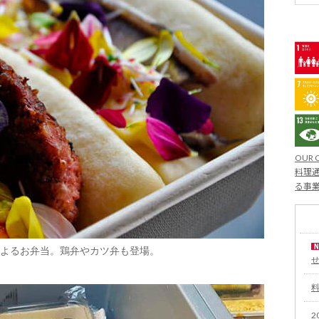
OUR 
料理通
る事
よるお弁当。鶏弁やカツ弁も登場。
2