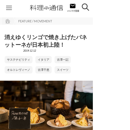
FEATURE / MOVEMENT
消えゆくリンゴで焼き上げたパネ
ットーネが日本初上陸！
2019.12.12
サステナビリティ
イタリア
古澤一記
オルトレヴィーノ
古澤千恵
スイーツ