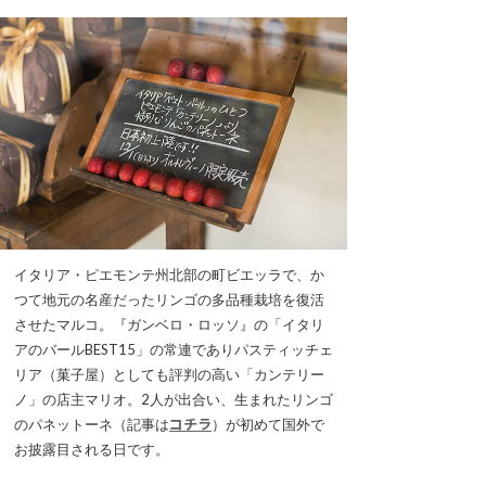
イタリア・ピエモンテ州北部の町ビエッラで、か
つて地元の名産だったリンゴの多品種栽培を復活
させたマルコ。『ガンベロ・ロッソ』の「イタリ
アのバールBEST15」の常連でありパスティッチェ
リア（菓子屋）としても評判の高い「カンテリー
ノ」の店主マリオ。2人が出合い、生まれたリンゴ
のパネットーネ（記事は
コチラ
）が初めて国外で
お披露目される日です。