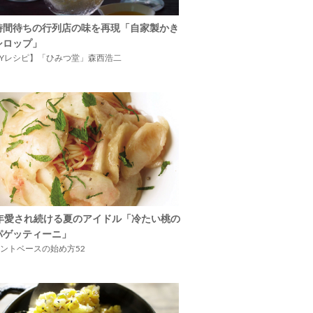
時間待ちの行列店の味を再現「自家製かき
シロップ」
IYレシピ】「ひみつ堂」森西浩二
5年愛され続ける夏のアイドル「冷たい桃の
パゲッティーニ」
ントベースの始め方52