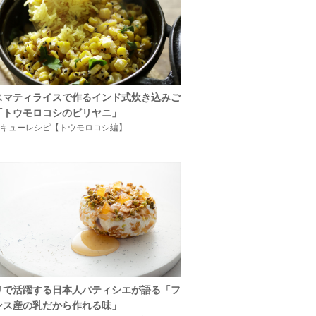
スマティライスで作るインド式炊き込みご
「トウモロコシのビリヤニ」
キューレシピ【トウモロコシ編】
リで活躍する日本人パティシエが語る「フ
ンス産の乳だから作れる味」