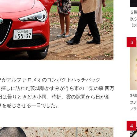
５
氷
【D
3
フがアルファ ロメオのコンパクトハッチバック
で食材探しに訪れた茨城県かすみがうら市の「栗の森 四万
3
祝日は曇りときどき小雨。時折、雲の隙間から日が射
ス
りを感じさせる一日でした。
プラ
4