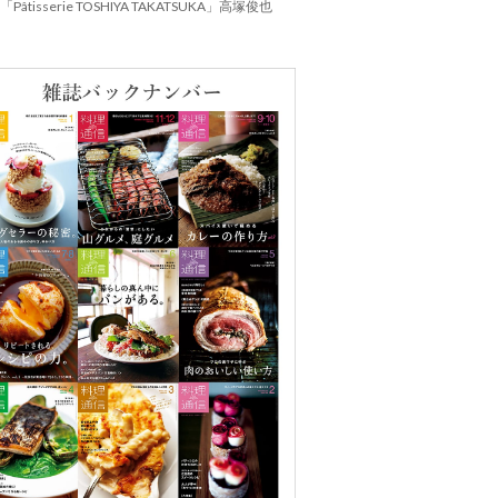
Pâtisserie TOSHIYA TAKATSUKA」高塚俊也