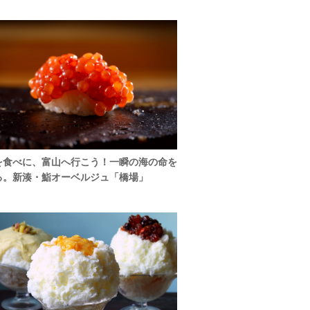
を食べに、富山へ行こう！一瞬の海の命を
る。新湊・鮨オーベルジュ「橋場」