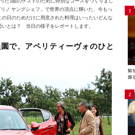
たった1組のゲストのために特別なコースをつくりまし
グリノ ヤングシェフ」で世界の頂点に輝いた、今もっ
1
この日のためだけに用意された料理はいったいどんな
思いとは？ 当日の様子をレポートします。
農園で、アペリティーヴォのひと
鮨
握
2