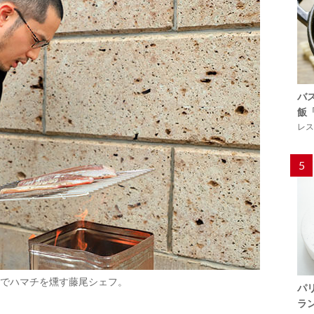
バ
飯
レス
5
でハマチを燻す藤尾シェフ。
パ
ラ