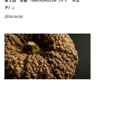
第３回 京都「INA KIMUCHI（イナ キム
チ）」
2026.04.06
繋がりゆく、生命のかたち 「古来種野菜」は、美
しい
2026.04.02
SNS