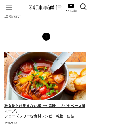
蓮池陽子
1
乾き物とは思えない極上の旨味「ブイヤベース風
スープ」
フェーズフリーな食材レシピ：乾物・缶詰
2024.03.14