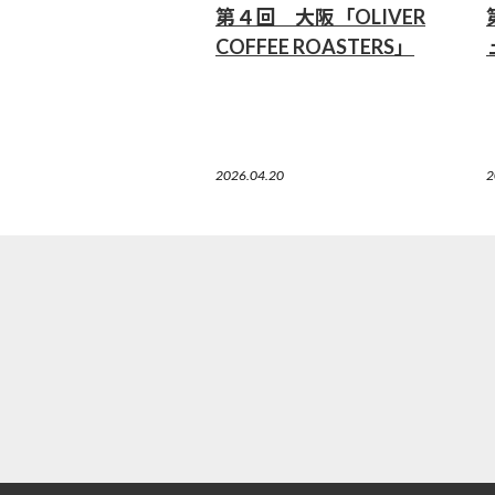
第４回 大阪「OLIVER
COFFEE ROASTERS」
2026.04.20
2