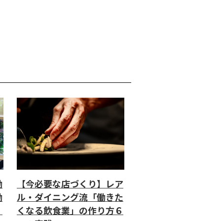
働
【今必要な店づくり】レア
働
ル・ダイニング流「働きた
」
くなる飲食業」の作り方６