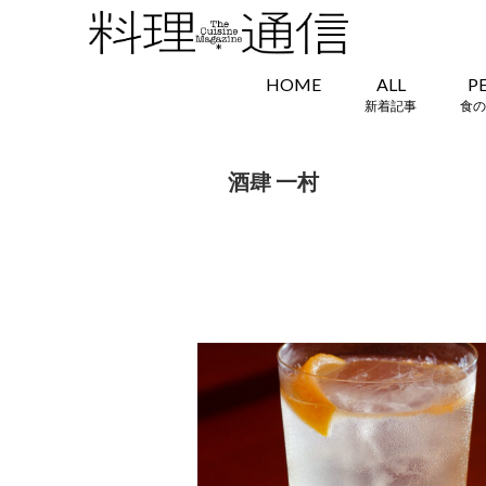
HOME
ALL
P
新着記事
食の
酒肆 一村