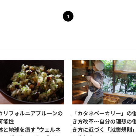
1
カリフォルニアプルーンの
「カタネベーカリー」の
可能性
き方改革～自分の理想の
体と地球を癒す “ウェルネ
き方に近づく「就業規則