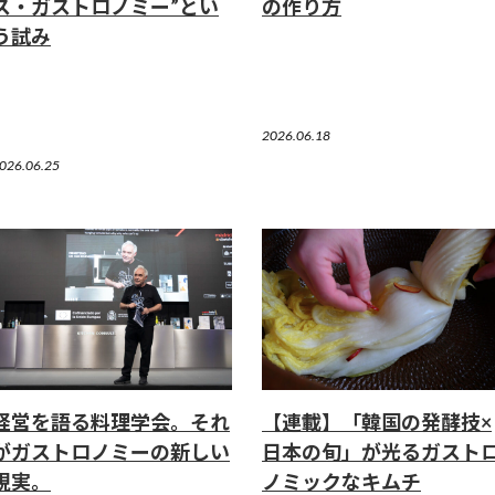
ス・ガストロノミー”とい
の作り方
う試み
2026.06.18
026.06.25
経営を語る料理学会。それ
【連載】「韓国の発酵技×
がガストロノミーの新しい
日本の旬」が光るガスト
現実。
ノミックなキムチ