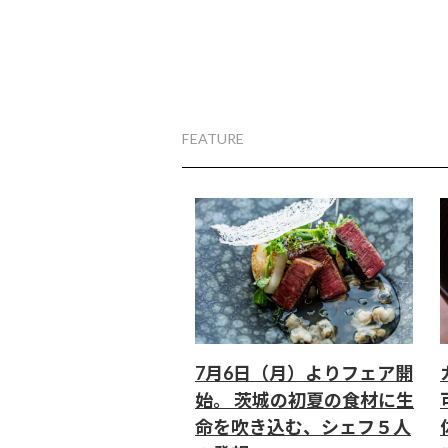
FEATURE
7月6日（月）よりフェア開
始。 茨城の初夏の食材に生
命を吹き込む、シェフ５人