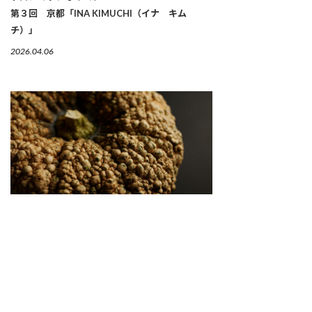
第３回 京都「INA KIMUCHI（イナ キム
チ）」
2026.04.06
繋がりゆく、生命のかたち 「古来種野菜」は、美
しい
2026.04.02