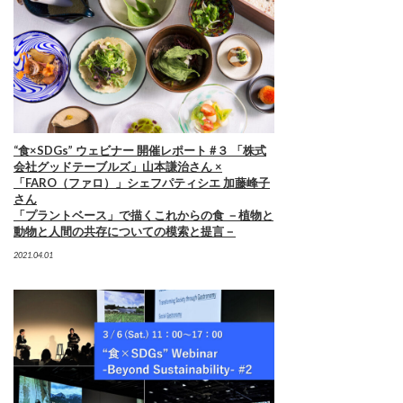
“食×SDGs” ウェビナー 開催レポート #３ 「株式
会社グッドテーブルズ」山本謙治さん ×
「FARO（ファロ）」シェフパティシエ 加藤峰子
さん
「プラントベース」で描くこれからの食 －植物と
動物と人間の共存についての模索と提言－
2021.04.01