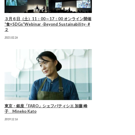
３月６日（土）11：00～17：00 オンライン開催
“食×SDGs”Webinar -Beyond Sustainability- #
２
2021.02.26
東京・銀座「FARO」シェフパティシエ 加藤 峰
子 Mineko Kato
2019.12.16