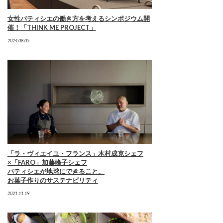
女性パティシエの働き方を考えるシンポジウム開
催！「THINK ME PROJECT」
2024.08.05
「ラ・ヴィエイユ・フランス」木村成克シェフ
×「FARO」加藤峰子シェフ
パティシエが地球にできること。
お菓子作りのサステナビリティ
2021.11.19