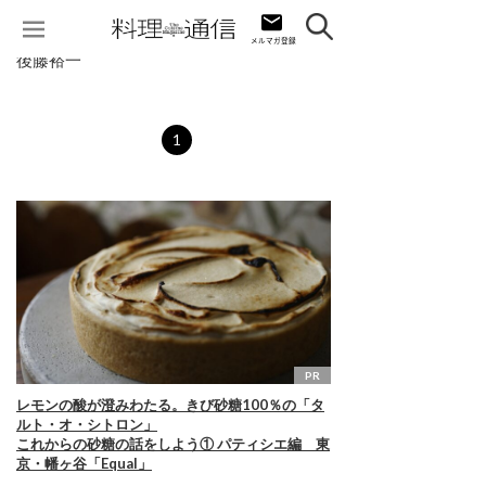
後藤裕一
1
PR
レモンの酸が澄みわたる。きび砂糖100％の「タ
ルト・オ・シトロン」
これからの砂糖の話をしよう① パティシエ編 東
京・幡ヶ谷「Equal」