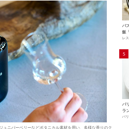
バ
飯
レス
5
パ
ラ
パリ「
―ジュニパーベリーなどボタニカル素材を用い、多様な香りのク