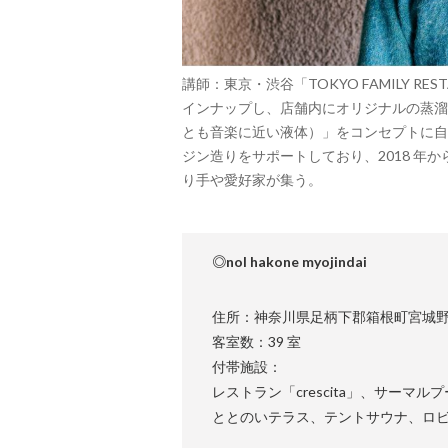
講師：東京・渋谷「TOKYO FAMILY RE
インナップし、店舗内にオリジナルの蒸溜器を
とも音楽に近い液体）」をコンセプトに自
ジン造りをサポートしており、2018 年
り手や愛好家が集う。
◎nol hakone myojindai
住所：神奈川県足柄下郡箱根町宮城野 1
客室数：39 室
付帯施設：
レストラン「crescita」、サー
ととのいテラス、テントサウナ、ロ