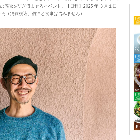
感覚を研ぎ澄ませるイベント。【日程】2025 年 ３月１日
200 円（消費税込、宿泊と食事は含みません）