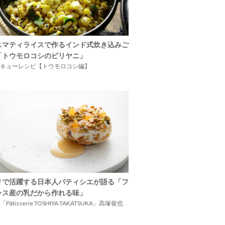
スマティライスで作るインド式炊き込みご
「トウモロコシのビリヤニ」
キューレシピ【トウモロコシ編】
リで活躍する日本人パティシエが語る「フ
ンス産の乳だから作れる味」
Pâtisserie TOSHIYA TAKATSUKA」高塚俊也