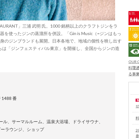
STAURANT」三浦 武明 氏。1000 銘柄以上のクラフトジンをラ
使ったジンの蒸溜所を併設。「Gin is Music（=ジンはもっ
身のジンブランドも展開。日本各地で、地域の個性を映し出す
からは「ジンフェスティバル東京」を開催し、全国からジンの造
OUR 
料理通
る事
488 番
マルプール、サーマルルーム、温泉大浴場、ドライサウナ、
ビーラウンジ、ショップ
2