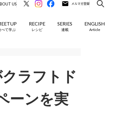
BOUT US
EETUP
RECIPE
SERIES
ENGLISH
食べて学ぶ
レシピ
連載
Article
ai」がクラフトド
ペーンを実