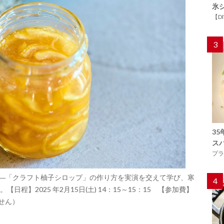
氷
【D
3
3
ス
プラ
――「クラフト柚子シロップ」の作り方を実演を交えて学び、寒
4
程】2025 年2月15日(土) 14：15～15：15 【参加費】
ません）