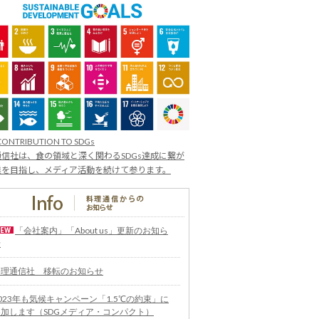
CONTRIBUTION TO SDGs
信社は、食の領域と深く関わるSDGs達成に繋が
業を目指し、メディア活動を続けて参ります。
「会社案内」「About us」更新のお知ら
せ
料理通信社 移転のお知らせ
023年も気候キャンペーン「1.5℃の約束」に
参加します（SDGメディア・コンパクト）