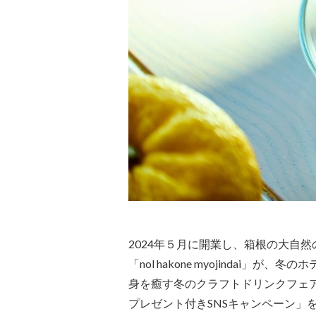
2024年５月に開業し、箱根の大自
「nol hakone myojindai
身を癒す冬のクラフトドリンクフェ
プレゼント付きSNSキャンペーン」