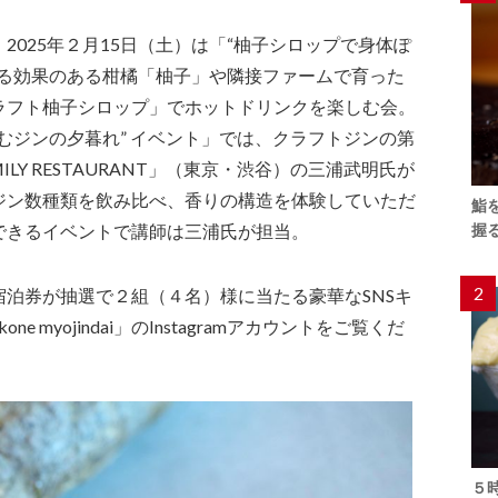
2025年２月15日（土）は「“柚子シロップで身体ぽ
める効果のある柑橘「柚子」や隣接ファームで育った
ラフト柚子シロップ」でホットドリンクを楽しむ会。
むジンの夕暮れ” イベント」では、クラフトジンの第
ILY RESTAURANT」（東京・渋谷）の三浦武明氏が
ジン数種類を飲み比べ、香りの構造を体験していただ
鮨
できるイベントで講師は三浦氏が担当。
握
2
泊券が抽選で２組（４名）様に当たる豪華なSNSキ
e myojindai」のInstagramアカウントをご覧くだ
５