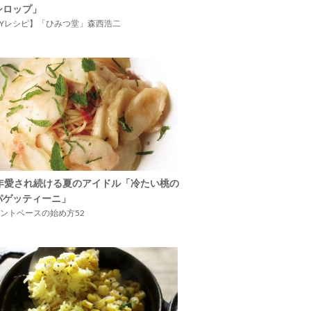
シロップ」
IYレシピ】「ひみつ堂」森西浩二
5年愛され続ける夏のアイドル「冷たい桃の
パゲッティーニ」
ントベースの始め方52