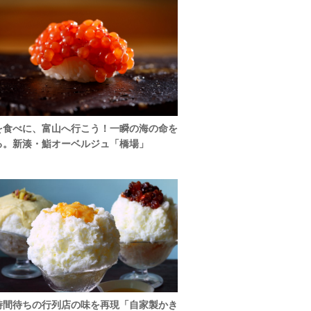
を食べに、富山へ行こう！一瞬の海の命を
る。新湊・鮨オーベルジュ「橋場」
時間待ちの行列店の味を再現「自家製かき