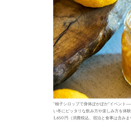
“柚子シロップで身体ぽかぽか”イベント
い冬にピッタリな飲み方や楽しみ方を体験。【日
1,650 円（消費税込、宿泊と食事は含み