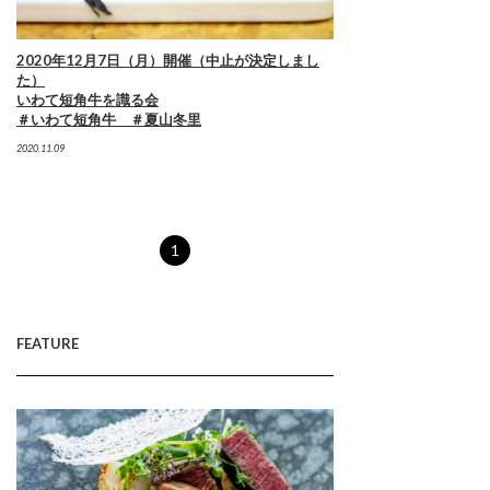
2020年12月7日（月）開催（中止が決定しまし
た）
いわて短角牛を識る会
＃いわて短角牛 ＃夏山冬里
2020.11.09
1
FEATURE