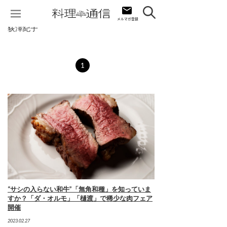
荻澤紀子
1
“サシの入らない和牛”「無角和種」を知っていま
すか？「ダ・オルモ」「樋渡」で稀少な肉フェア
開催
2023.02.27