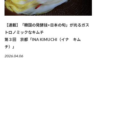
【連載】「韓国の発酵技×日本の旬」が光るガス
トロノミックなキムチ
第３回 京都「INA KIMUCHI（イナ キム
チ）」
2026.04.06
繋がりゆく、生命のかたち 「古来種野菜」は、美