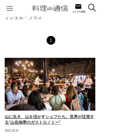
ミシェル・ブラス
1
山に生き、山を活かすシェフたち。世界が注視す
る“山岳地帯のガストロノミー”
2022.10.31