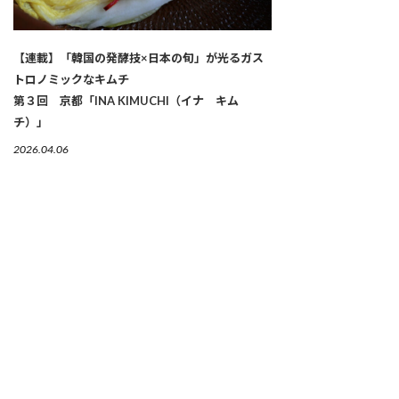
【連載】「韓国の発酵技×日本の旬」が光るガス
トロノミックなキムチ
第３回 京都「INA KIMUCHI（イナ キム
チ）」
2026.04.06
繋がりゆく、生命のかたち 「古来種野菜」は、美