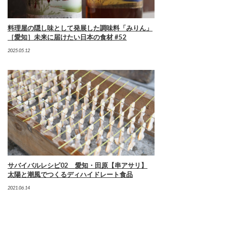
料理屋の隠し味として発展した調味料「みりん」
［愛知］未来に届けたい日本の食材 #52
2025.05.12
サバイバルレシピ02 愛知・田原【串アサリ】
太陽と潮風でつくるディハイドレート食品
2021.06.14