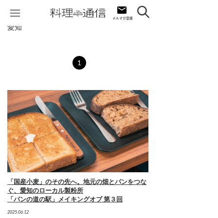
愛知
1
「国産小麦」のその先へ。地元の畑とパンをつな
ぐ、愛知のローカル製粉所
「パンの道の駅」メイキングオブ 第３回
2025.06.12