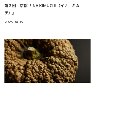
第３回 京都「INA KIMUCHI（イナ キム
チ）」
2026.04.06
繋がりゆく、生命のかたち 「古来種野菜」は、美
しい
2026.04.02