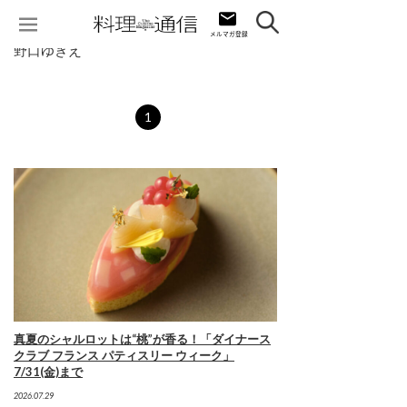
野口ゆきえ
1
真夏のシャルロットは“桃”が香る！「ダイナース
クラブ フランス パティスリー ウィーク」
7/31(金)まで
2026.07.29