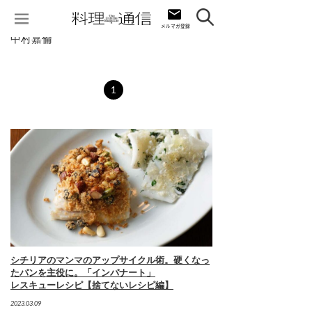
中村嘉倫
1
シチリアのマンマのアップサイクル術。硬くなっ
たパンを主役に。「インパナート」
レスキューレシピ【捨てないレシピ編】
2023.03.09