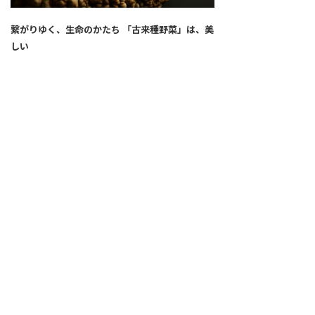
繋がりゆく、生命のかたち 「古来種野菜」は、美
しい
2026.04.02
SNS
ALL
FEATURE
新着記事
注目の動き
MOVEMENT
ワールドガストロノミー
PEOPLE
食のプロたち
未来のレストランへ
食の世界のスペシャリスト
COVID-19
料理人・パン職人・菓子職人