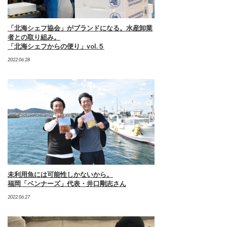
「北海シェフ協会」がブランドになる。水産卸業
者との取り組み。
「北海シェフからの便り」vol.５
2022.06.28
未利用魚には可能性しかないから。
福岡「ベンナーズ」代表・井口剛志さん
2022.06.27