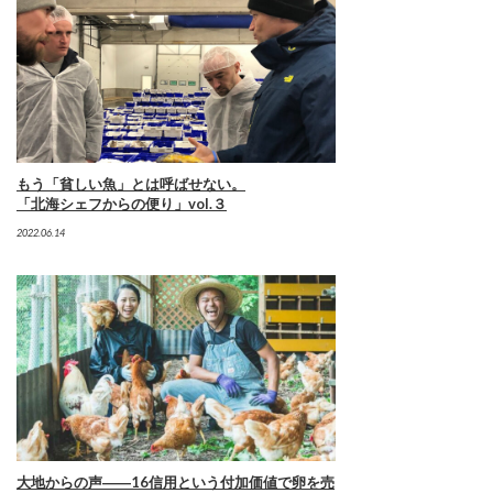
もう「貧しい魚」とは呼ばせない。
「北海シェフからの便り」vol.３
2022.06.14
大地からの声――16信用という付加価値で卵を売