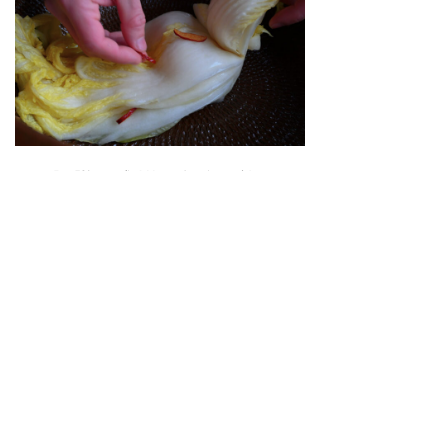
【連載】「韓国の発酵技×日本の旬」が光るガス
トロノミックなキムチ
第３回 京都「INA KIMUCHI（イナ キム
チ）」
2026.04.06