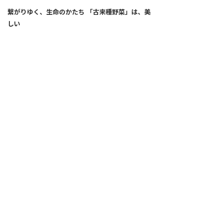
繋がりゆく、生命のかたち 「古来種野菜」は、美
しい
2026.04.02
SNS
ALL
FEATURE
新着記事
注目の動き
MOVEMENT
ワールドガストロノミー
PEOPLE
食のプロたち
未来のレストランへ
食の世界のスペシャリスト
COVID-19
料理人・パン職人・菓子職人