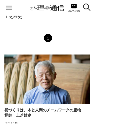
上芝雄史
1
桶づくりは、木と人間のチームワークの産物
桶師 上芝雄史
2023.12.18