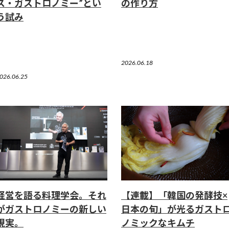
ス・ガストロノミー”とい
の作り方
う試み
2026.06.18
026.06.25
経営を語る料理学会。それ
【連載】「韓国の発酵技×
がガストロノミーの新しい
日本の旬」が光るガスト
現実。
ノミックなキムチ