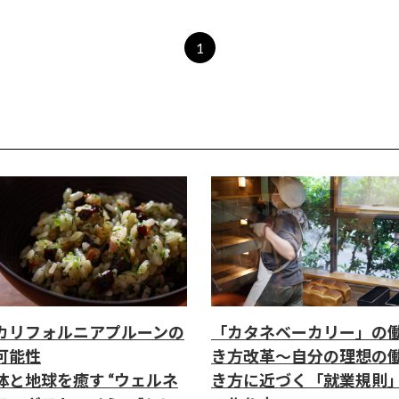
1
カリフォルニアプルーンの
「カタネベーカリー」の
可能性
き方改革～自分の理想の
体と地球を癒す “ウェルネ
き方に近づく「就業規則