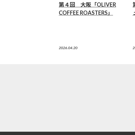
第４回 大阪「OLIVER
COFFEE ROASTERS」
2026.04.20
2