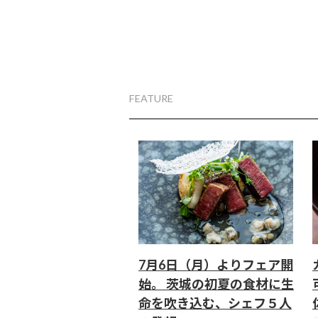
FEATURE
7月6日（月）よりフェア開
始。 茨城の初夏の食材に生
命を吹き込む、シェフ５人