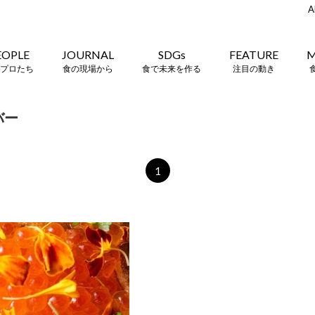
A
EOPLE
JOURNAL
SDGs
FEATURE
M
プロたち
食の現場から
食で未来を作る
注目の動き
バー
1