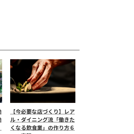
働
【今必要な店づくり】レア
働
ル・ダイニング流「働きた
」
くなる飲食業」の作り方６