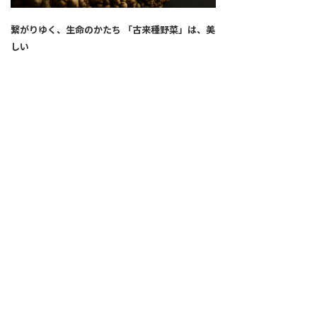
繋がりゆく、生命のかたち 「古来種野菜」は、美
しい
2026.04.02
SNS
ALL
FEATURE
新着記事
注目の動き
MOVEMENT
ワールドガストロノミー
PEOPLE
食のプロたち
未来のレストランへ
食の世界のスペシャリスト
COVID-19
料理人・パン職人・菓子職人