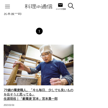
宮本晨一郎
1
79歳の蕎麦職人。「今も毎日、少しでも良いもの
を出そうと思ってる」
生涯現役｜「藪蕎麦 宮本」宮本晨一郎
2023.02.06