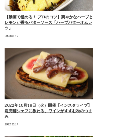
【動画で極める！ プロのコツ】爽やかなハーブと
レモンが香るバターソース「ハーブバターオムレ
ツ」
2023.01.19
2022年10月18日（火）開催【インスタライブ】
堤亮輔シェフに教わる、ワインがすすむ秋のつま
み
2022.10.17