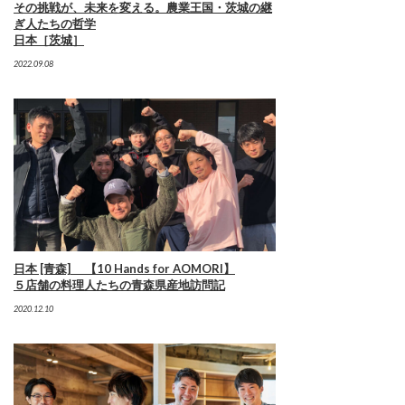
その挑戦が、未来を変える。農業王国・茨城の継
ぎ人たちの哲学
日本［茨城］
2022.09.08
日本 [青森] 【10 Hands for AOMORI】
５店舗の料理人たちの青森県産地訪問記
2020.12.10