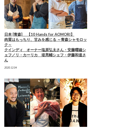
日本 [青森] 【10 Hands for AOMORI】
肉質はもっちり、甘みを感じる ～青森シャモロッ
ク～
クインディ オーナー塩原弘太さん・安藤曜磁シ
ェフ／リ・カーリカ 堤亮輔シェフ・伊藤和道さ
ん
2020.12.04