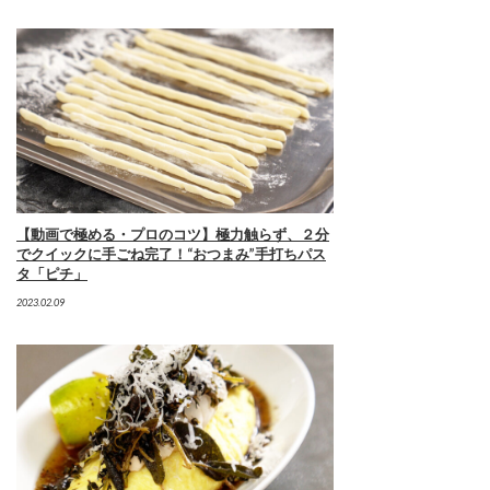
【動画で極める・プロのコツ】極力触らず、２分
でクイックに手ごね完了！“おつまみ”手打ちパス
タ「ピチ」
2023.02.09