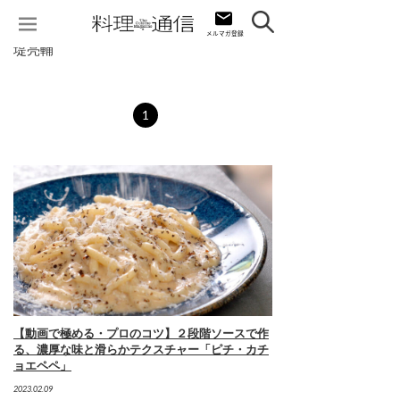
堤亮輔
1
【動画で極める・プロのコツ】２段階ソースで作
る、濃厚な味と滑らかテクスチャー「ピチ・カチ
ョエペペ」
2023.02.09