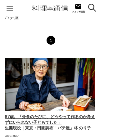
パテ屋
1
87歳。「外食のたびに、どうやって作るのか考え
ずにいられない子どもでした」
生涯現役｜東京・田園調布「パテ屋」林 のり子
2025.08.07