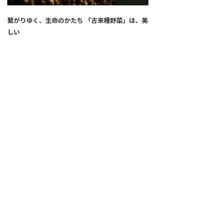
繋がりゆく、生命のかたち 「古来種野菜」は、美
しい
2026.04.02
SNS
ALL
FEATURE
新着記事
注目の動き
MOVEMENT
ワールドガストロノミー
PEOPLE
食のプロたち
未来のレストランへ
寄稿者連載
COVID-19
クリエイター・インタビュー