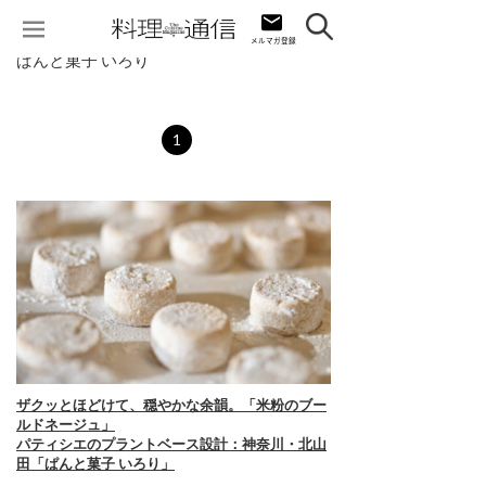
ぱんと菓子 いろり
1
ザクッとほどけて、穏やかな余韻。「米粉のブー
ルドネージュ」
パティシエのプラントベース設計：神奈川・北山
田「ぱんと菓子 いろり」