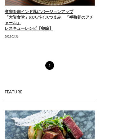
煮卵を南インド風にバージョンアップ
「大岩食堂」のスパイスつまみ 「半熟卵のアチ
ャール」
レスキューレシピ【卵編】
2022.03.31
1
FEATURE