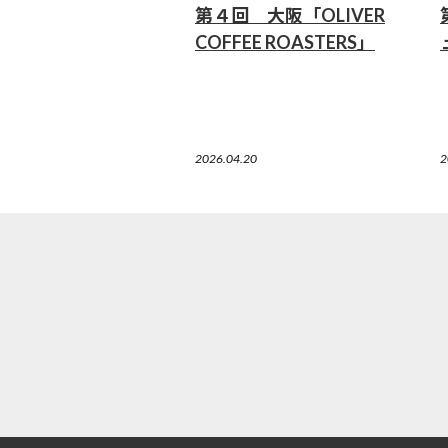
第４回 大阪「OLIVER
COFFEE ROASTERS」
2026.04.20
2