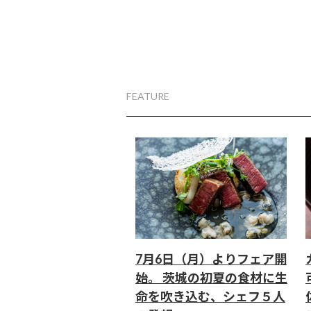
FEATURE
7月6日（月）よりフェア開
始。 茨城の初夏の食材に生
命を吹き込む、シェフ５人