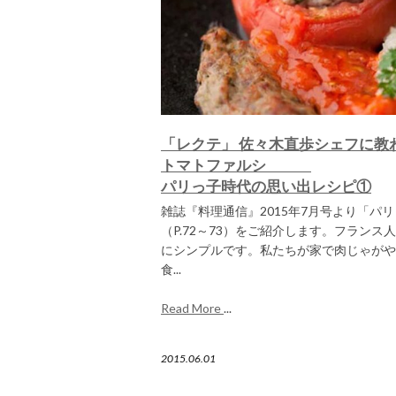
「レクテ」 佐々木直歩シェフに教
トマトファルシ
パリっ子時代の思い出レシピ①
雑誌『料理通信』2015年7月号より「パ
（P.72～73）をご紹介します。フラン
にシンプルです。私たちが家で肉じゃがや
食...
Read More
...
2015.06.01