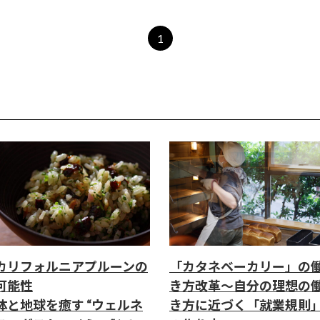
1
カリフォルニアプルーンの
「カタネベーカリー」の
可能性
き方改革～自分の理想の
体と地球を癒す “ウェルネ
き方に近づく「就業規則