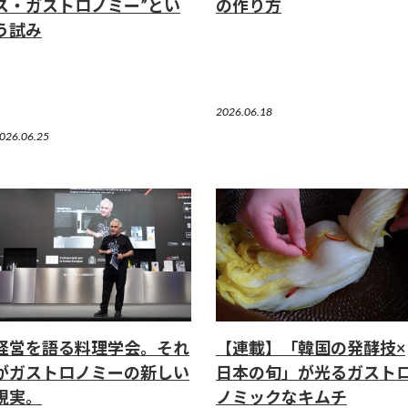
ス・ガストロノミー”とい
の作り方
う試み
2026.06.18
026.06.25
経営を語る料理学会。それ
【連載】「韓国の発酵技×
がガストロノミーの新しい
日本の旬」が光るガスト
現実。
ノミックなキムチ