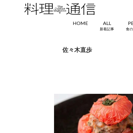
HOME
ALL
P
新着記事
食の
佐々木直歩