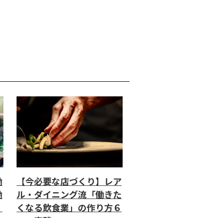
働
【今必要な店づくり】レア
働
ル・ダイニング流「働きた
」
くなる飲食業」の作り方６