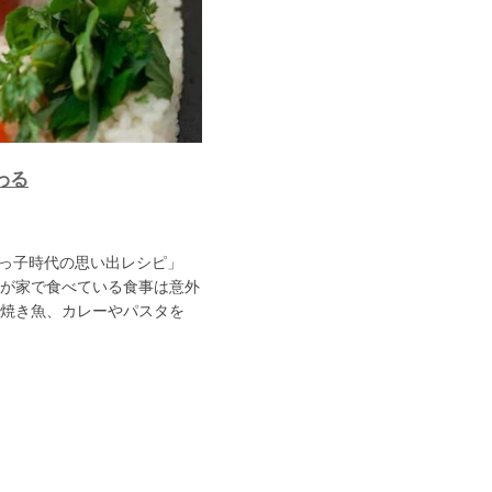
わる
リっ子時代の思い出レシピ」
ス人が家で食べている食事は意外
焼き魚、カレーやパスタを