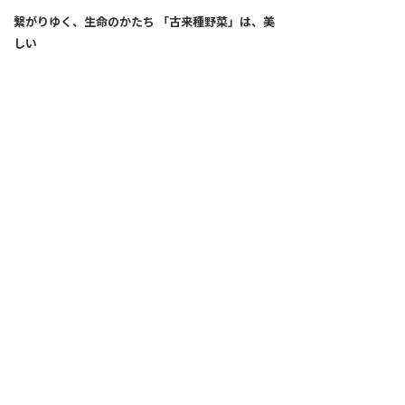
繋がりゆく、生命のかたち 「古来種野菜」は、美
しい
2026.04.02
SNS
ALL
FEATURE
新着記事
注目の動き
MOVEMENT
ワールドガストロノミー
PEOPLE
食のプロたち
未来のレストランへ
食の世界のスペシャリスト
COVID-19
料理人・パン職人・菓子職人