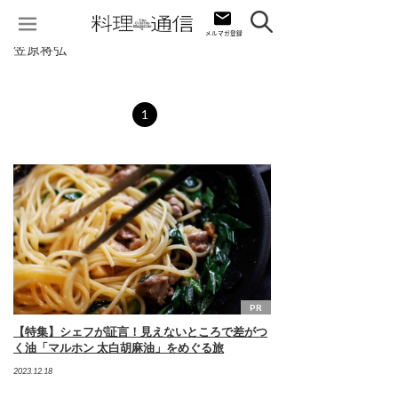
笠原将弘
1
PR
【特集】シェフが証言！見えないところで差がつ
く油「マルホン 太白胡麻油」をめぐる旅
2023.12.18