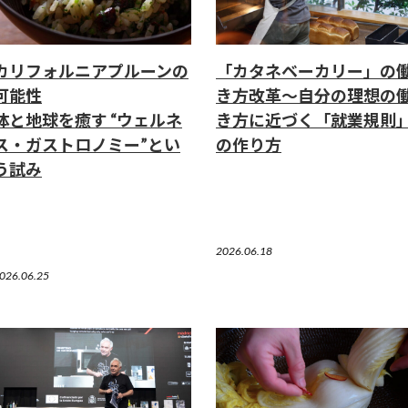
カリフォルニアプルーンの
「カタネベーカリー」の
可能性
き方改革～自分の理想の
体と地球を癒す “ウェルネ
き方に近づく「就業規則
ス・ガストロノミー”とい
の作り方
う試み
2026.06.18
026.06.25