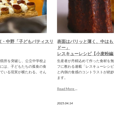
京・中野「子どもパティスリ
表面はパリッと薄く、中はも
ドー」
レスキューレシピ【小麦粉編
00箇所を突破し、公立中学校よ
生産者が丹精込めて作った食材を無
には、子どもたちの孤食の食
フに教わる連載「レスキューレシピ
ている現実が横たわる。そん
と内側の食感のコントラストが絶妙
ます。
Read More
...
2025.04.14