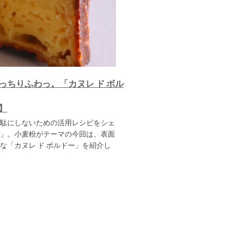
っちりふわっ。「カヌレ ド ボル
】
駄にしないための活用レシピをシェ
」。小麦粉がテーマの今回は、表面
な「カヌレ ド ボルドー」を紹介し