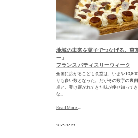
地域の未来を菓子でつなげる。東
ー」
フランス パティスリーウィーク
全国に広がるこども食堂は、いまや10,8
りも多い数となった。だがその数字の裏側
卓と、受け継がれてきた味が痩せ細ってき
な...
Read More
...
2025.07.21