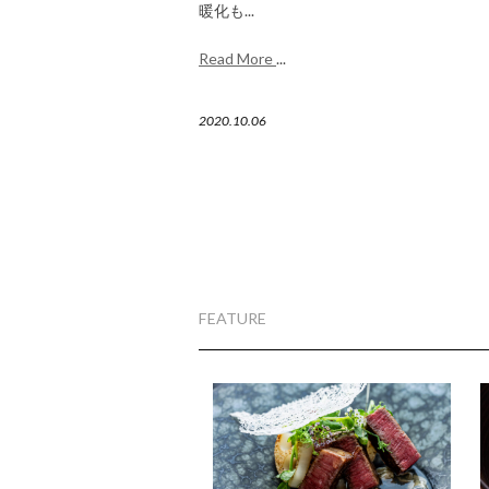
暖化も...
Read More
...
2020.10.06
FEATURE